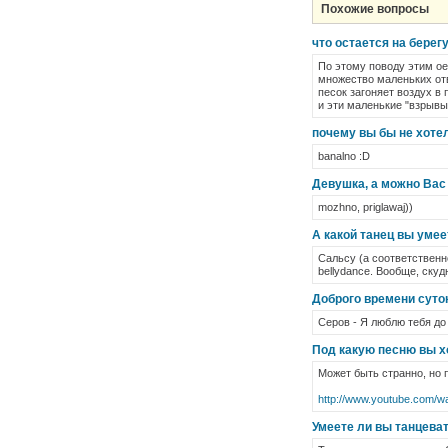
Похожие вопросы
что остается на берег
По этому поводу этим ое
множество маленьких отв
песок загоняет воздух в
и эти маленькие "взрывы
почему вы бы не хотел
banalno :D
Девушка, а можно Вас 
mozhno, priglawaj))
А какой танец вы умее
Сальсу (а соответственн
bellydance. Вообще, скуд
Доброго времени суто
Серов - Я люблю тебя до
Под какую песню вы х
Может быть странно, но 
http://www.youtube.com/w
Умеете ли вы танцеват