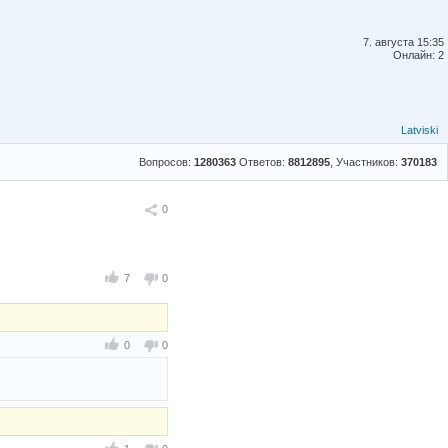
7. августа 15:35
Онлайн: 2
Latviski
Вопросов:
1280363
Ответов:
8812895
, Участников:
370183
Поделиться
0
7
0
0
0