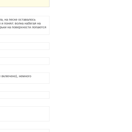
а, на песке оставалось
 и понял: волна набегая на
ырьки на поверхности лопаются
е включено), немного