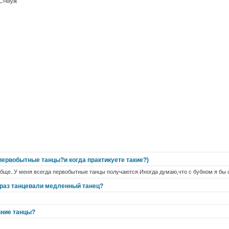
<C>Муж
первобытные танцы?и когда практикуете такие?)
бще..У меня всегда первобытные танцы получаются.Иногда думаю,что с бубном я бы 
 раз танцевали медленный танец?
нние танцы?