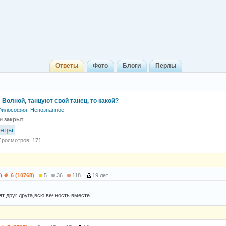
Ответы
Фото
Блоги
Перлы
 Волной, танцуют свой танец, то какой?
Философия, Непознанное
 и
закрыт
.
анцы
Просмотров: 171
)
6 (10768)
5
36
118
19 лет
т друг друга,всю вечность вместе...