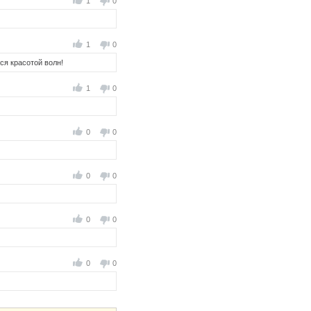
1
0
1
0
тся красотой волн!
1
0
0
0
0
0
0
0
0
0