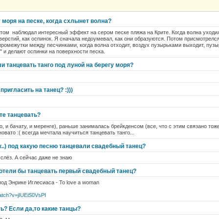
у моря на песке, когда схлынет волна?
том наблюдал интересный эффект на сером песке пляжа на Крите. Когда волна уходил
ерстий, как оспинок. Я сначала недоумевал, как они образуются. Потом присмотрелся
 промежутки между песчинками, когда волна отходит, воздух пузырьками выходит, пуз
" и делают оспинки на поверхности песка.
и танцевать танго под луной на берегу моря?
пригласить на танец? :)))
те танцевать?
о, и бачату, и меренге), раньше занималась брейкденсом (все, что с этим связано тож
новато :( всегда мечтала научиться танцевать танго...
к..) под какую песню танцевали свадебный танец?
 слёз. А сейчас даже не знаю
отели бы танцевать первый свадебный танец?
под Энрике Иглесиаса - To love a woman
atch?v=jIUEiS0VsPI
ь? Если да,то какие танцы?