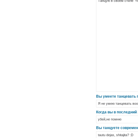
Танцую в своем стиле 
Вы умеете танцевать 
Я не умею танцевать воо
Когда вы в последний
убей,не помню
Вы танцуете совреме
tautu dejas, shitajita? :D