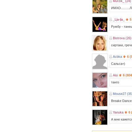
Murzik_ (24)
ИМХО..........Л
_Lja-lja_
5
Румбу - танец
Bistrova (26)
сиртаки, греч
Acbka
6 (
Сальса=)
Aisi
6 (604
танго
Mouse27 (35
Breake Dance
Yanuka
6 
А мне кажется 