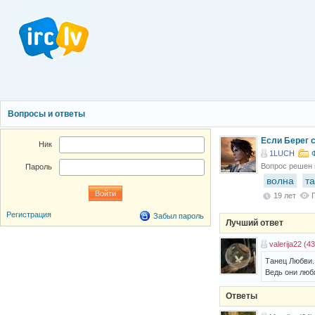
Вопросы и ответы
Если Берег с
Ник
1LUCH
Вопрос решен
Пароль
волна
т
19 лет
Регистрация
Забыл пароль
Лучший ответ
valerija22 (43
Танец Любви.
Ведь они любя
Ответы