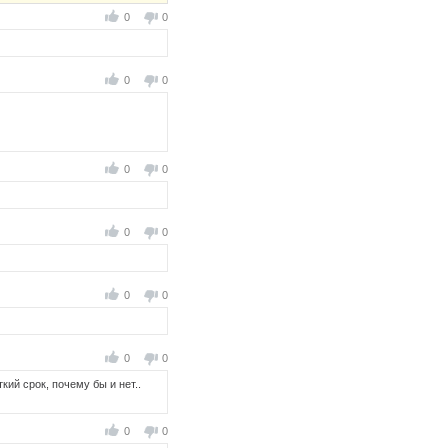
0
0
0
0
0
0
0
0
0
0
0
0
кий срок, почему бы и нет..
0
0