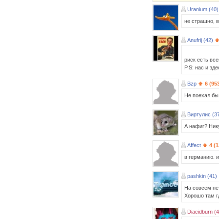
Uranium (40)
не страшно, в
Anufrij (42)
риск есть все
P.S: нас и зд
Bzp
6 (95
Не поехал бы
Виртулис (3
А нафиг? Ник
Affect
4 (
в германию. 
pashkin (41)
На совсем не 
Хорошо там гд
Diacidburn (4