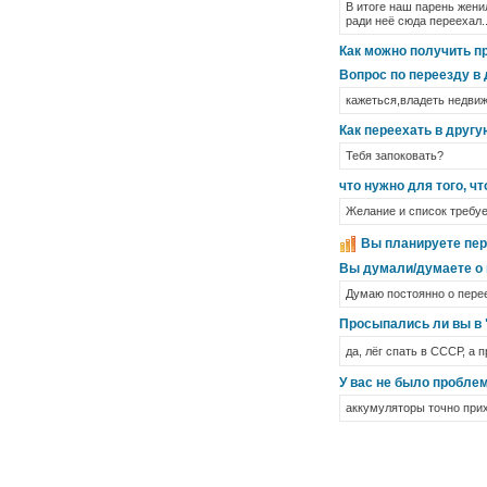
В итоге наш парень жени
ради неё сюда переехал..
Как можно получить п
Вопрос по переезду в
кажеться,владеть недви
Как переехать в другу
Тебя запоковать?
что нужно для того, ч
Желание и список требу
Вы планируете пер
Вы думали/думаете о 
Думаю постоянно о перее
Просыпались ли вы в 
да, лёг спать в СССР, а
У вас не было проблем
аккумуляторы точно прих