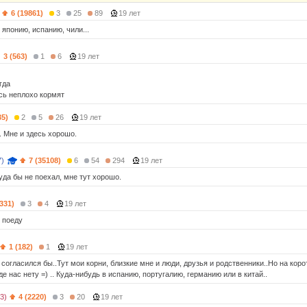
6 (19861)
3
25
89
19 лет
 японию, испанию, чили...
3 (563)
1
6
19 лет
гда
есь неплохо кормят
35)
2
5
26
19 лет
. Мне и здесь хорошо.
7)
7 (35108)
6
54
294
19 лет
уда бы не поехал, мне тут хорошо.
1331)
3
4
19 лет
и поеду
1 (182)
1
19 лет
согласился бы..Тут мои корни, близкие мне и люди, друзья и родственники..Но на корот
е нас нету =) .. Куда-нибудь в испанию, португалию, германию или в китай..
3)
4 (2220)
3
20
19 лет