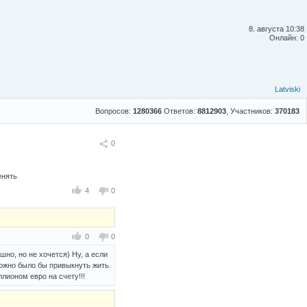
8. августа 10:38
Онлайн: 0
Latviski
Вопросов:
1280366
Ответов:
8812903
, Участников:
370183
Поделиться
0
енять
4
0
0
0
шно, но не хочется) Ну, а если
сложно было бы привыкнуть жить.
лионом евро на счету!!!