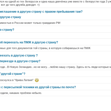
лся на одной из тех белорусок и одна наша девчёнка уже вместе с белорустм года 3 у
 вот до чего дружба доводит. =)
риглашение в другую страну с правом пребывания там?
 другую страну
жимостью в России может только гражданин РФ!
ю страну?
тоб переехать на ПМЖ в другую страну?
емых для того документов той страны, в которую собираешься на ПМЖ
еехать в другую страну ?
переезде в другую страну?
зде...В Новую Зеландию...но не могу....люблю нашу страну..Здесь есть люди которые м
"другой стране"?
 проснулса в "брива Латвия"
 с пересылкой техники из другой страны по почте?
одили, никаких проблем небыло.