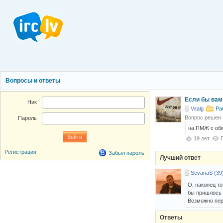
Вопросы и ответы
Если бы вам
Ник
Vitalg
Ра
Вопрос решен
Пароль
на ПМЖ с обм
19 лет
Регистрация
Забыл пароль
Лучший ответ
SevanaS (39
О, наконец то
бы пришлось п
Возможно пере
Ответы