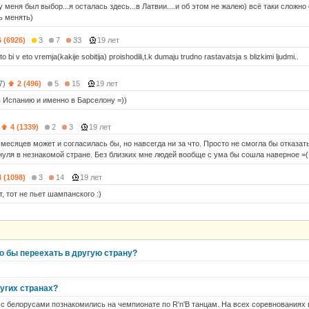
у меня был выбор...я осталась здесь...в Латвии....и об этом не жалею) всё таки сложн
ь менять)
6 (6926)
3
7
33
19 лет
o bi v eto vremja(kakije sobitija) proishodili,t.k dumaju trudno rastavatsja s blizkimi ljudmi..
7)
2 (496)
5
15
19 лет
в Испанию и именно в Барселону =))
4 (1339)
2
3
19 лет
месяцев может и согласилась бы, но навсегда ни за что. Просто не смогла бы отказат
 нуля в незнакомой стране. Без близких мне людей вообще с ума бы сошла наверное =(
4 (1098)
3
14
19 лет
т, тот не пьет шампанского :)
то бы переехать в другую страну?
ругих странах?
) с белорусами познакомились на чемпионате по R'n'B танцам. На всех соревнованиях