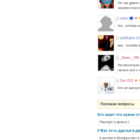
Не так давно 
неизвестност
xstra
hm...smotrja wt
UpS|Upss (3
мм.. полюбе 
_Sister_ (38)
На несколько 
начать всё с
Zuzi (51)
Кто не рискуе
Похожие вопросы
Кто знает что нужно ч
Паспорт и деньги )
У Вас есть друзья в д
в англии и белоруссии.=