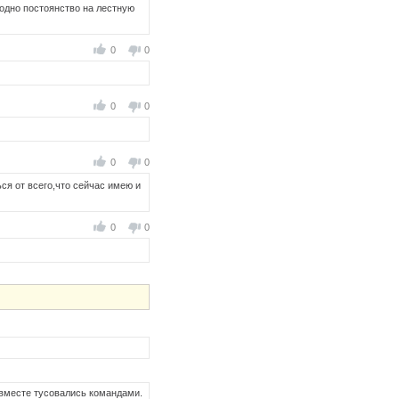
о одно постоянство на лестную
0
0
0
0
0
0
ься от всего,что сейчас имею и
0
0
 вместе тусовались командами.