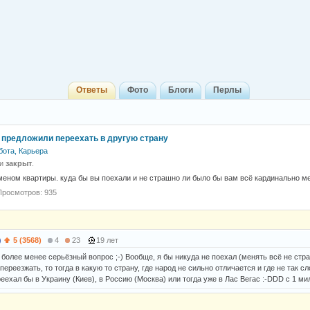
Ответы
Фото
Блоги
Перлы
 предложили переехать в другую страну
бота, Карьера
 и
закрыт
.
еном квартиры. куда бы вы поехали и не страшно ли было бы вам всё кардинально м
Просмотров: 935
)
5 (3568)
4
23
19 лет
 более менее серьёзный вопрос ;-) Вообще, я бы никуда не поехал (менять всё не стра
ереезжать, то тогда в какую то страну, где народ не сильно отличается и где не так 
ехал бы в Украину (Киев), в Россию (Москва) или тогда уже в Лас Вегас :-DDD с 1 мил