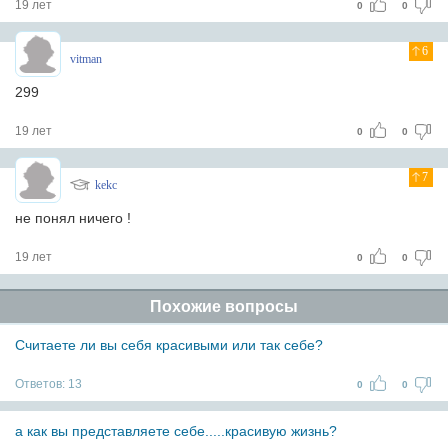
19 лет
0
0
6
vitman
299
19 лет
0
0
7
kekc
не понял ничего !
19 лет
0
0
Похожие вопросы
Считаете ли вы себя красивыми или так себе?
Ответов:
13
0
0
а как вы представляете себе.....красивую жизнь?