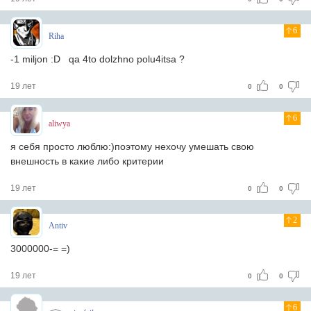
6
Riha
-1 miljon :D qa 4to dolzhno polu4itsa ?
19 лет
0
0
6
aliwya
я себя просто люблю:)поэтому неxочу умешaть свою
внешность в кaкие либо критерии
19 лет
0
0
2
Antiv
3000000-= =)
19 лет
0
0
6