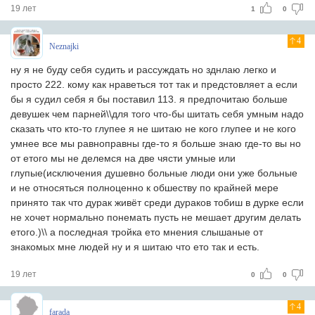
19 лет
1
0
4
Neznajki
ну я не буду себя судить и рассуждать но зднлаю легко и
просто 222. кому как нраветься тот так и предстовляет а если
бы я судил себя я бы поставил 113. я предпочитаю больше
девушек чем парней\\для того что-бы шитать себя умным надо
сказать что кто-то глупее я не шитаю не кого глупее и не кого
умнее все мы равноправны где-то я больше знаю где-то вы но
от етого мы не делемся на две чясти умные или
глупые(исключения душевно больные люди они уже больные
и не относяться полноценно к обшеству по крайней мере
принято так что дурак живёт среди дураков тобиш в дурке если
не хочет нормально понемать пусть не мешает другим делать
етого.)\\ а последная тройка ето мнения слышаные от
знакомых мне людей ну и я шитаю что ето так и есть.
19 лет
0
0
4
farada