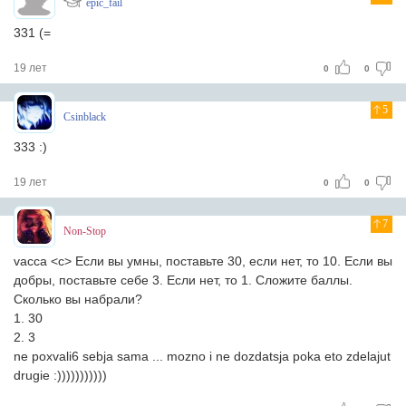
epic_fail
331 (=
19 лет
0
0
5
Csinblack
333 :)
19 лет
0
0
7
Non-Stop
vacca <c> Если вы умны, поставьте 30, если нет, то 10. Если вы
добры, поставьте себе 3. Если нет, то 1. Сложите баллы.
Сколько вы набрали?
1. 30
2. 3
ne poxvali6 sebja sama ... mozno i ne dozdatsja poka eto zdelajut
drugie :)))))))))))