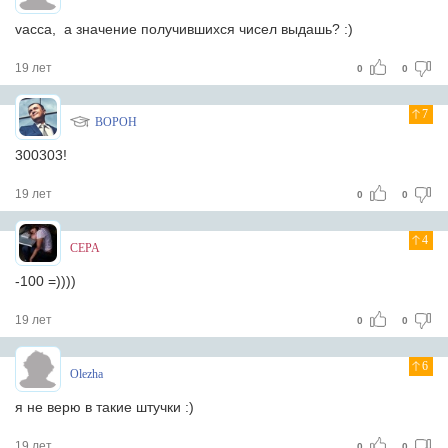
vacca, а значение получившихся чисел выдашь? :)
19 лет
0
0
7
BOPOH
300303!
19 лет
0
0
4
CEPA
-100 =))))
19 лет
0
0
6
Olezha
я не верю в такие штучки :)
19 лет
0
0