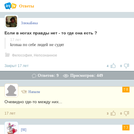
Ответы
ЗлюкаБяка
Если в ногах правды нет - то где она есть ?
17 лет
kronaa по себе людей не судят
Философия, Непознанное
Закрыт 17 лет
4
0
Ответов: 9
Просмотров: 449
8
Напалм
Очевидно где-то между них...
17 лет
3
0
3
[9I]