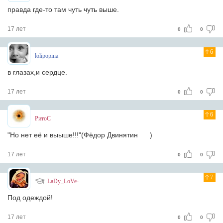
правда где-то там чуть чуть выше.
17 лет
0
0
6
lolipopina
в глазах,и сердце.
17 лет
0
0
6
РитоС
"Но нет её и выыше!!!"(Фёдор Двинятин
)
17 лет
0
0
7
LaDy_LoVe-
Под одеждой!
17 лет
0
0