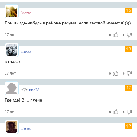
5
kronaa
Поищи где-нибудь в районе разума, если таковой имеется)))))
17 лет
0
0
3
maxxx
в глазах
17 лет
0
0
7
ruso28
Где где! В ... плече!
17 лет
0
0
2
Passer