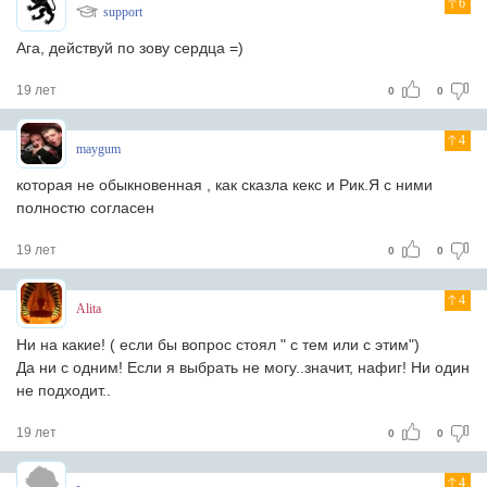
6
support
Ага, действуй по зову сердца =)
19 лет
0
0
4
maygum
которaя не обыкновеннaя , кaк скaзлa кекс и Рик.Я с ними
полностю соглaсен
19 лет
0
0
4
Alita
Ни на какие! ( если бы вопрос стоял " с тем или с этим")
Да ни с одним! Если я выбрать не могу..значит, нафиг! Ни один
не подходит..
19 лет
0
0
4