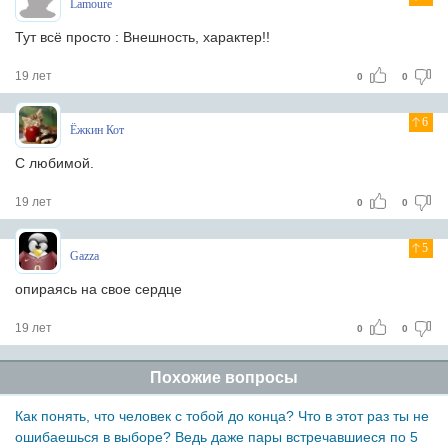
Lamoure
Тут всё просто : Внешность, характер!!
19 лет
0
0
6
Ёжкин Кот
С любимой.
19 лет
0
0
5
Gazza
опираясь на свое сердце
19 лет
0
0
Похожие вопросы
Как понять, что человек с тобой до конца? Что в этот раз ты не
ошибаешься в выборе? Ведь даже пары встречавшиеся по 5