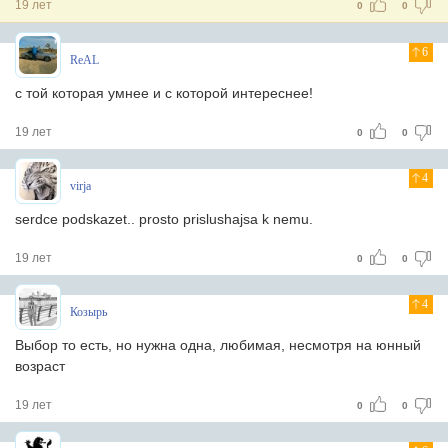
19 лет
0
0
6
ReAL
с той которая умнее и с которой интереснее!
19 лет
0
0
4
virja
serdce podskazet.. prosto prislushajsa k nemu.
19 лет
0
0
4
Козырь
Выбор то есть, но нужна одна, любимая, несмотря на юнный
возраст
19 лет
0
0