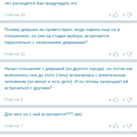
лет расходятся.Как предугадать это
Ответов:
16
3
2
Почему девушки не приветствуют, когда парень еще не в
отношениях, но уже на стадии выбора, встречается
параллельно с несколькими девушками?
Ответов:
10
0
0
Начал отношения с девушкой (из другого города), но потом как
выяснилось она до этого (типа) встречалась с влиятельным
человеком (он женат и есть дети). И он теперь запрещает ей
встречаться с другими?
Ответов:
9
0
0
Для чего он с ней встречается??? (вн)
Ответов:
7
0
0