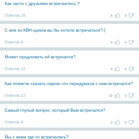
Как часто с друзьями встречаетесь ?
Ответов:
26
8
0
С кем из КВН-щиков вы бы хотели встречаться?:)
Ответов:
8
0
0
Может предложить ей встречатся?
Ответов:
12
0
0
Как поямгче сказать парню что передумала с ним встречатся?
Ответов:
22
10
0
Самый глупый вопрос, который Вам встречался?
Ответов:
9
3
0
Мы с вами где-то встречались?