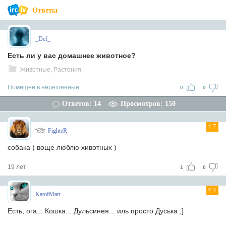
Ответы
_Def_
Есть ли у вас домашнее животное?
Животные, Растения
Помещен в нерешенные
0
0
Ответов: 14
Просмотров: 150
7
FighteR
собака ) воще люблю хивотных )
19 лет
1
0
4
KatofMart
Есть, ога... Кошка... Дульсинея... иль просто Дуська ;]