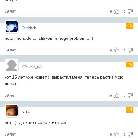
19 лет
0
0
5
Csinblack
netu i nenado .... sli6kom mnogo problem .. :)
19 лет
0
0
6
epic_fail
кот 15 лет уже живет (: вырастил меня, теперь растит мою
дочь (:
19 лет
0
0
3
Anka`
нет =) да и не особо хочеться...
19 лет
0
0