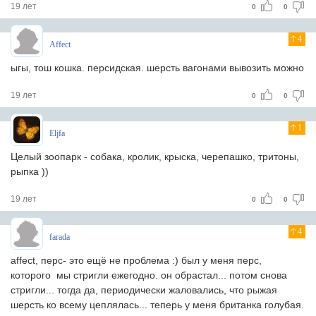
19 лет
0
0
4
Affect
ыгы, тош кошка. персидская. шерсть вагонами вывозить можно
19 лет
0
0
1
Eljfa
Целый зоопарк - собака, кролик, крыска, черепашко, тритоны,
рыпка ))
19 лет
0
0
4
farada
affect, перс- это ещё не проблема :) был у меня перс,
которого мы стригли ежегодно. он обрастал... потом снова
стригли... тогда да, периодически жаловались, что рыжая
шерсть ко всему цеплялась... теперь у меня британка голубая.