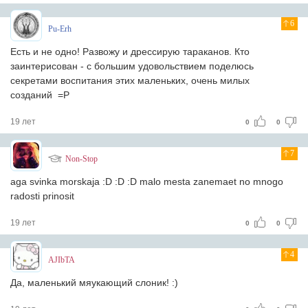
6
Pu-Erh
Есть и не одно! Развожу и дрессирую тараканов. Кто
заинтерисован - с большим удовольствием поделюсь
секретами воспитания этих маленьких, очень милых
созданий =Р
19 лет
0
0
7
Non-Stop
aga svinka morskaja :D :D :D malo mesta zanemaet no mnogo
radosti prinosit
19 лет
0
0
4
AJIbTA
Да, маленький мяукающий слоник! :)