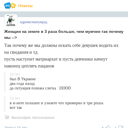
Ответы
ядрачистыизумруд
Женщин на земле в 3 раза больше, чем мужчин так почему
мы -->
Так почему же мы должны искать себе девушек водить их
на свидания и тд
пусть наступит матриархат и пусть девчонки начнут
наконец цеплять пацанов
16 лет
был В Украине
два года назад
да ситуация похожа слегка :DDDD
16 лет
в и-нете полазьте и узнаете что примерно в три рпаза
вот так
Философия, Непознанное
Закрыт 16 лет
5
1