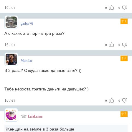
16 лет
0
0
1
garbar76
А с каких это пор - в три р
аза?
16 лет
0
0
7
MarcJac
В 3 раза? Откуда такие данные взял? ))
Тебе неохота тратить деньги на девушек? )
16 лет
0
0
7
LalaLaima
Женщин на земле в 3 раза больше