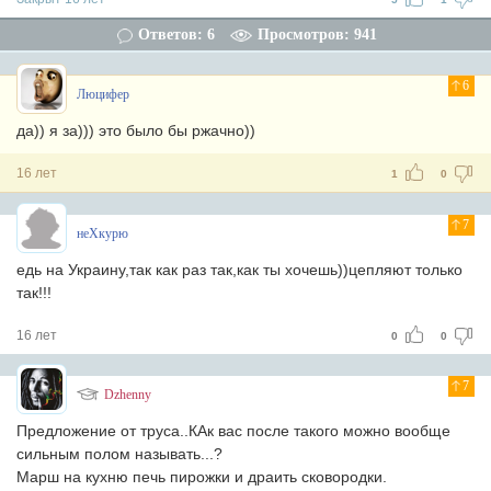
Ответов: 6
Просмотров: 941
6
Люцифер
да)) я за))) это было бы ржачно))
16 лет
1
0
7
неХкурю
едь на Украину,так как раз так,как ты хочешь))цепляют только
так!!!
16 лет
0
0
7
Dzhenny
Предложение от труса..КАк вас после такого можно вообще
сильным полом называть...?
Марш на кухню печь пирожки и драить сковородки.