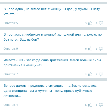
В небе одна , на земле нет. У женщины две , у мужчины нету.
что это ?
Ответов:
5
3
0
В пропасть с любимым мужчиной,женщиной или на земле, но
без него...Ваш выбор?
Ответов:
9
0
0
Импотенция - это когда сила тритяжения Земли больше силы
притяжения к женщине?
Ответов:
7
2
2
Вопрос дамам: представьте ситуацию - на Земле осталась
одна женщина - вы и мужчины - популярные публичные
личности...
Ответов:
4
5
0