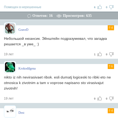
Помещен в нерешенные
6
0
Ответов: 16
Просмотров: 635
4
GraveD
Небольшой нюансик. Эйнштейн подразумевал, что загадка
решается _в уме_ :)
19 лет
1
0
6
Krokodilgena
nikto iz nih nevirasivaet ribok. esli dumatj logiceski to ribki eto ne
otnosica k zivotnim a tam v voprose napisano sto virasivajut
zivotnih!
19 лет
0
0
4
Dest