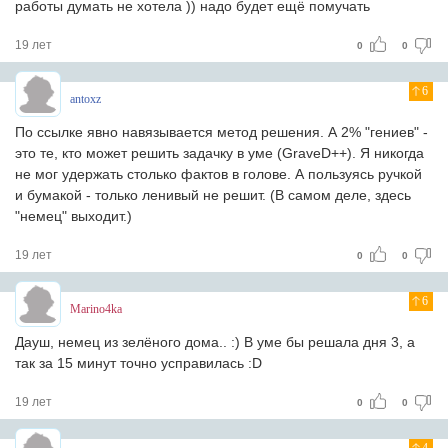
работы думать не хотела )) надо будет ещё помучать
19 лет
0
0
6
antoxz
По ссылке явно навязывается метод решения. А 2% "гениев" -
это те, кто может решить задачку в уме (GraveD++). Я никогда
не мог удержать столько фактов в голове. А пользуясь ручкой
и бумакой - только ленивый не решит. (В самом деле, здесь
"немец" выходит.)
19 лет
0
0
6
Marino4ka
Дауш, немец из зелёного дома.. :) В уме бы решала дня 3, а
так за 15 минут точно усправилась :D
19 лет
0
0