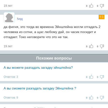
19 лет
0
0
5
Seqq
да фигня, это тогда во времена Эйнштейна могли отгадать 2
человека из сотни, а щас любому дай, он часик посидит и
отгадает. Токо неговорите что это не так.
19 лет
0
0
Похожие вопросы
А вы можете разгадать загадку эйнштейна?
Ответов:
3
0
0
А вы сможете разгадать загадку Эйнштейна ?
Ответов:
9
0
0