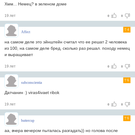
Хмм... Немец? в зеленом доме
19 лет
0
0
4
Affect
на самом деле это эйнштейн считал что ее решат 2 человека
из 100, на самом деле бред, сколько раз решал. походу немец
и выращивает
19 лет
0
0
6
subconscientia
Датчанин :) viras4ivaet ribok
19 лет
0
0
6
buttercup
аа, вчера вечером пыталась разгадать)) но голова после