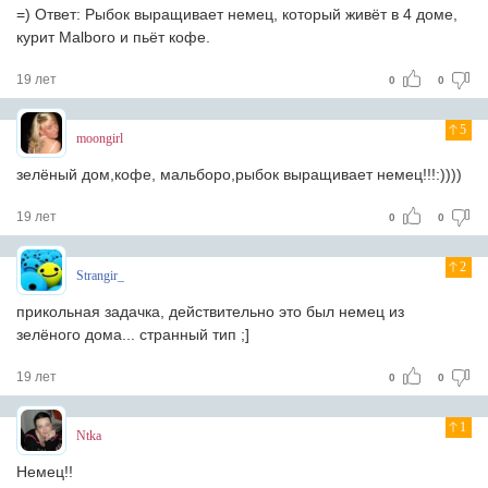
=) Ответ: Рыбок выращивает немец, который живёт в 4 доме,
курит Malboro и пьёт кофе.
19 лет
0
0
5
moongirl
зелёный дом,кофе, мальборо,рыбок выращивает немец!!!:))))
19 лет
0
0
2
Strangir_
прикольная задачка, действительно это был немец из
зелёного дома... странный тип ;]
19 лет
0
0
1
Ntka
Немец!!