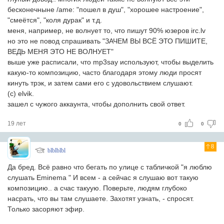
бесконечныне /ame: "пошел в душ", "хорошее настроение",
"смеётся", "коля дурак" и т.д.
меня, например, не волнует то, что пишут 90% юзеров irc.lv
но это не повод спрашивать "ЗАЧЕМ ВЫ ВСЁ ЭТО ПИШИТЕ,
ВЕДЬ МЕНЯ ЭТО НЕ ВОЛНУЕТ"
выше уже расписали, что mp3say используют, чтобы выделить
какую-то композицию, часто благодаря этому люди просят
кинуть трэк, и затем сами его с удовольствием слушают.
(c) elvik.
зашел с чужого аккаунта, чтобы дополнить свой ответ.
19 лет
0
0
8
blblblbl
Да бред. Всё равно что бегать по улице с табличкой "я люблю
слушать Eminema " И всем - а сейчас я слушаю вот такую
композицию.. а счас такуую. Поверьте, людям глубоко
насрать, что вы там слушаете. Захотят узнать, - спросят.
Только засоряют эфир.