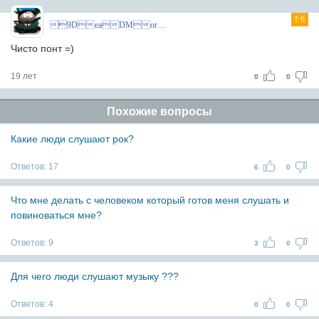
6
9DeaDMoroZ
Чисто понт =)
19 лет
0
0
Похожие вопросы
Какие люди слушают рок?
Ответов:
17
6
0
Что мне делать с человеком который готов меня слушать и
повиноваться мне?
Ответов:
9
3
0
Для чего люди слушают музыку ???
Ответов:
4
0
0