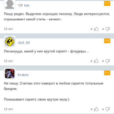
7
kekc
Пишу редко. Выделяю хорошую песенку. Люди интерессуются,
спрашывают какой стиль - качают...
19 лет
0
0
6
AleX_IM
Писануцца, какой у них крутой скрипт - флудеры...
19 лет
0
0
5
Kvakeris
Не пишу. Считаю этот наворот в любом скрипте тотальным
бредом.
Показывают скрипт, свою крутую музу:)
19 лет
0
0