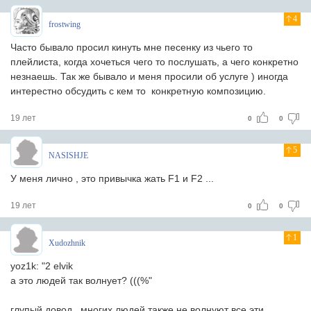
4
frostwing
Часто бывало просил кинуть мне песенку из чьего то
плейлиста, когда хочеться чего то послушать, а чего конкретно
незнаешь. Так же бывало и меня просили об услуге ) иногда
интерестно обсудить с кем то конкретную композицию.
19 лет
0
0
5
NASISHJE
У меня лично , это привычка жать F1 и F2 ...
19 лет
0
0
1
Xudozhnik
yoz1k: "2 elvik
а это людей так волнует? (((%"
глупый довод.. многих людей также не волнуют все эти