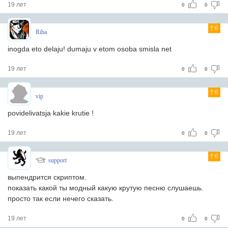
19 лет
0
0
6
Riha
inogda eto delaju! dumaju v etom osoba smisla net
19 лет
0
0
6
vip
povidelivatsja kakie krutie !
19 лет
0
0
6
support
выпендрится скриптом.
показать какой ты модный какую крутую песню слушаешь.
просто так если нечего сказать.
19 лет
0
0