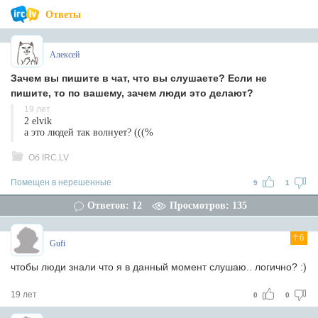
Ответы
Алексей
Зачем вы пишите в чат, что вы слушаете? Если не
пишите, то по вашему, зачем люди это делают?
19 лет
2 elvik
а это людей так волнует? (((%
Об IRC.LV
Помещен в нерешенные
9
1
Ответов: 12
Просмотров: 135
6
Gufi
чтобы люди знали что я в данный момент слушаю.. логично? :)
19 лет
0
0