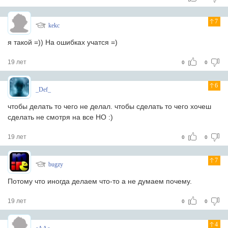
7
kekc
я такой =)) На ошибках учатся =)
19 лет
0
0
6
_Def_
чтобы делать то чего не делал. чтобы сделать то чего хочеш
сделать не смотря на все НО :)
19 лет
0
0
7
bugzy
Потому что иногда делаем что-то а не думаем почему.
19 лет
0
0
4