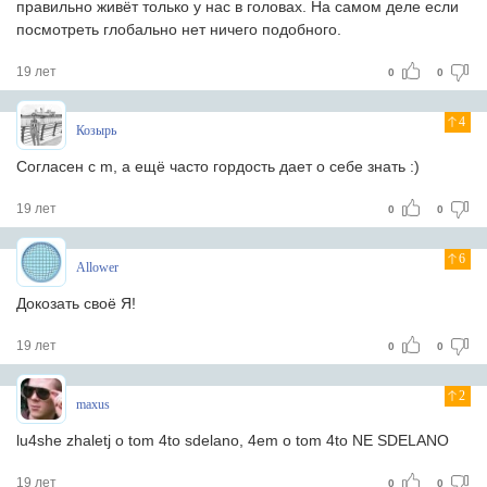
правильно живёт только у нас в головах. На самом деле если
посмотреть глобально нет ничего подобного.
19 лет
0
0
4
Козырь
Согласен с m, а ещё часто гордость дает о себе знать :)
19 лет
0
0
6
Allower
Докозать своё Я!
19 лет
0
0
2
maxus
lu4she zhaletj o tom 4to sdelano, 4em o tom 4to NE SDELANO
19 лет
0
0