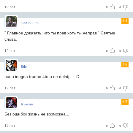
19 лет
0
0
4
^RAPTOR^
" Главное доказать, что ты прав хоть ты неправ " Святые
слова.
19 лет
0
0
6
Riha
nuuu inogda trudno 4toto ne delatj... :D
19 лет
0
0
5
Kvakeris
Без ошибок жизнь не возможна...
19 лет
0
0