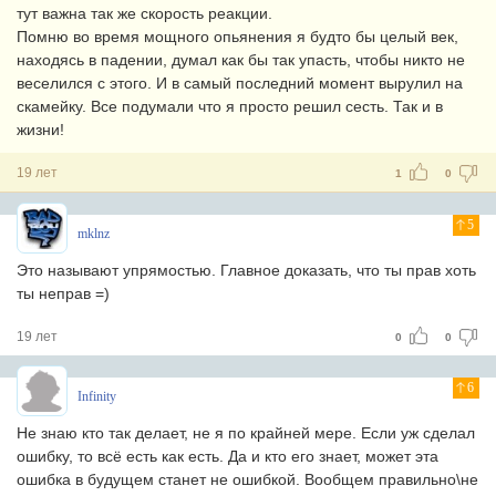
тут важна так же скорость реакции.
Помню во время мощного опьянения я будто бы целый век,
находясь в падении, думал как бы так упасть, чтобы никто не
веселился с этого. И в самый последний момент вырулил на
скамейку. Все подумали что я просто решил сесть. Так и в
жизни!
19 лет
1
0
5
mklnz
Это называют упрямостью. Главное доказать, что ты прав хоть
ты неправ =)
19 лет
0
0
6
Infinity
Не знаю кто так делает, не я по крайней мере. Если уж сделал
ошибку, то всё есть как есть. Да и кто его знает, может эта
ошибка в будущем станет не ошибкой. Вообщем правильно\не