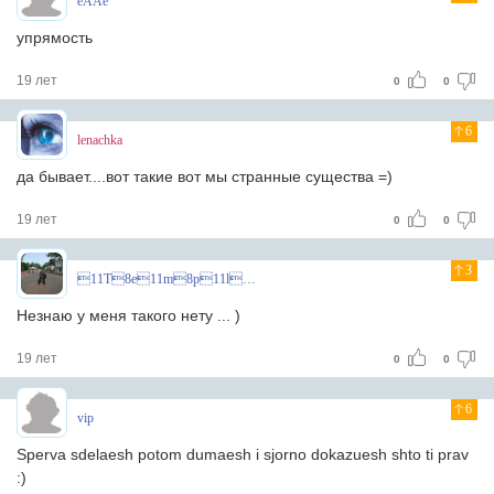
eAAe
упрямость
19 лет
0
0
6
lenachka
да бывает....вот такие вот мы странные существа =)
19 лет
0
0
3
11T8e11m8p11l8a11r8^
Незнаю у меня такого нету ... )
19 лет
0
0
6
vip
Sperva sdelaesh potom dumaesh i sjorno dokazuesh shto ti prav
:)