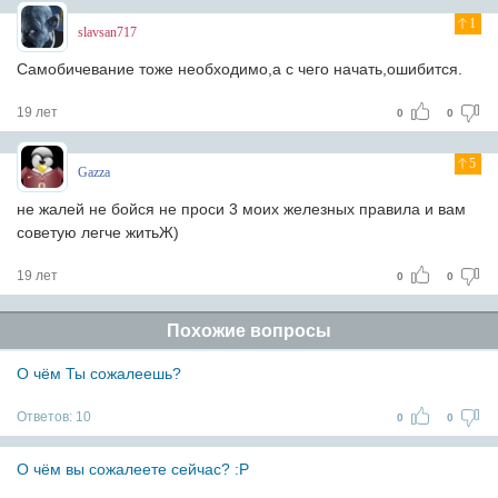
1
slavsan717
Самобичевание тоже необходимо,а с чего начать,ошибится.
19 лет
0
0
5
Gazza
не жалей не бойся не проси 3 моих железных правила и вам
советую легче житьЖ)
19 лет
0
0
Похожие вопросы
О чём Ты сожалеешь?
Ответов:
10
0
0
О чём вы сожалеете сейчас? :Р