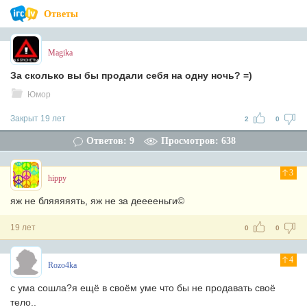
Ответы
Magika
За сколько вы бы продали себя на одну ночь? =)
Юмор
Закрыт 19 лет
2
0
Ответов: 9
Просмотров: 638
3
hippy
яж не бляяяяять, яж не за дееееньги©
19 лет
0
0
4
Rozo4ka
с ума сошла?я ещё в своём уме что бы не продавать своё
тело..