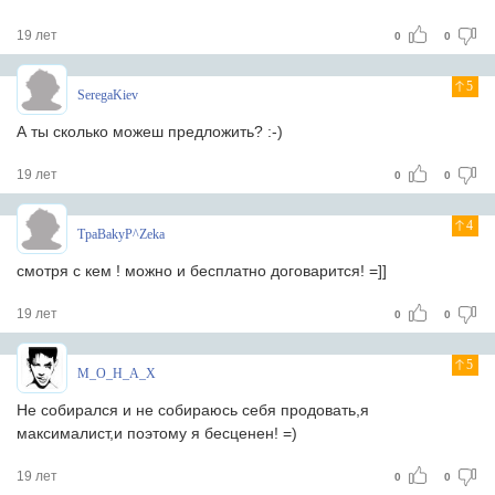
19 лет
0
0
5
SeregaKiev
А ты сколько можеш предложить? :-)
19 лет
0
0
4
TpaBakyP^Zeka
cмотря с кем ! можно и бесплатно договарится! =]]
19 лет
0
0
5
M_O_H_A_X
Не собирался и не собираюсь себя продовать,я
максималист,и поэтому я бесценен! =)
19 лет
0
0