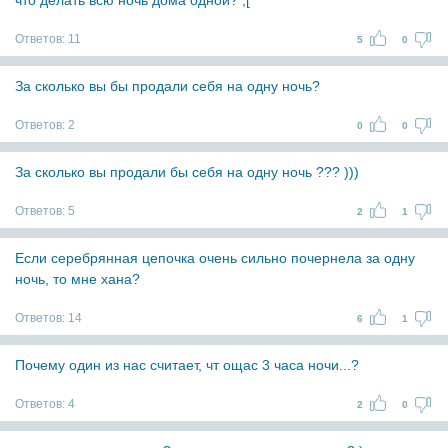
что делать всю ночь дома одной? ;[
Ответов:
11
5
0
За сколько вы бы продали себя на одну ночь?
Ответов:
2
0
0
За сколько вы продали бы себя на одну ночь ??? )))
Ответов:
5
2
1
Если серебрянная цепочка очень сильно почернела за одну
ночь, то мне хана?
Ответов:
14
6
1
Почему один из нас считает, чт ощас 3 часа ночи...?
Ответов:
4
2
0