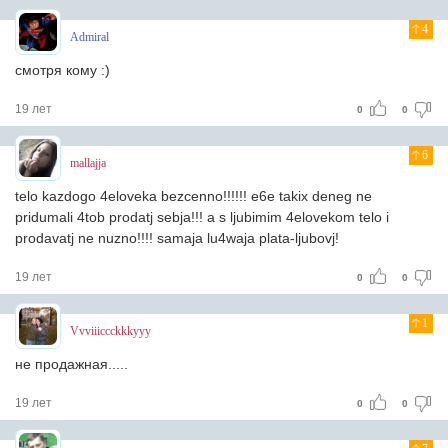
4
Admiral
смотря кому :)
19 лет
0
0
6
mallajja
telo kazdogo 4eloveka bezcenno!!!!!! e6e takix deneg ne
pridumali 4tob prodatj sebja!!! a s ljubimim 4elovekom telo i
prodavatj ne nuzno!!!! samaja lu4waja plata-ljubovj!
19 лет
0
0
1
Vvviiiccckkkyyy
не продажная.....
19 лет
0
0