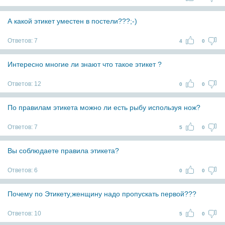
А какой этикет уместен в постели???;-)
Ответов:
7
4
0
Интересно многие ли знают что такое этикет ?
Ответов:
12
0
0
По правилам этикета можно ли есть рыбу используя нож?
Ответов:
7
5
0
Вы соблюдаете правила этикета?
Ответов:
6
0
0
Почему по Этикету,женщину надо пропускать первой???
Ответов:
10
5
0