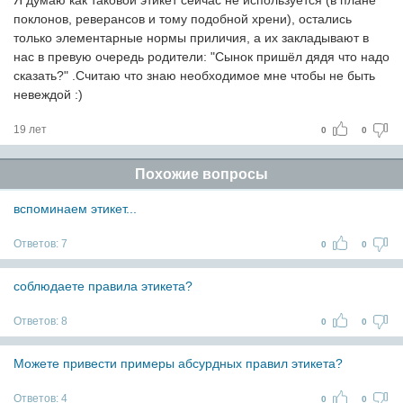
Я думаю как таковой этикет сейчас не используется (в плане
поклонов, реверансов и тому подобной хрени), остались
только элементарные нормы приличия, а их закладывают в
нас в превую очередь родители: "Сынок пришёл дядя что надо
сказать?" .Считаю что знаю необходимое мне чтобы не быть
невеждой :)
19 лет
0
0
Похожие вопросы
вспоминаем этикет...
Ответов:
7
0
0
соблюдаете правила этикета?
Ответов:
8
0
0
Можете привести примеры абсурдных правил этикета?
Ответов:
4
0
0