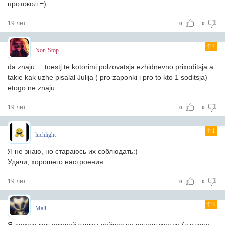
протокол =)
19 лет
0
0
7
Non-Stop
da znaju ... toestj te kotorimi polzovatsja ezhidnevno prixoditsja a
takie kak uzhe pisalal Julija ( pro zaponki i pro to kto 1 soditsja)
etogo ne znaju
19 лет
0
0
1
luchlight
Я не знаю, но стараюсь их соблюдать:)
Удачи, хорошего настроения
19 лет
0
0
3
Mali