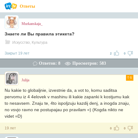
Ответы
Murkanskaja_
Знаете ли Вы правила этикета?
Искусство, Культура
Закрыт 19 лет
2
0
Ответов: 8
Просмотров: 583
6
Julija
Nu kakie to globaljnie, izvestnie da, a vot to, komu saditsa
pervomu iz 4 4elovek v mashinu ili kakie zapanki k kostjumu kak
to nesavsem. Znaju te, 4to ispoljzuju kazdij denj, a inogda znaju,
no vsvjo ravno ne postupajau po pravilam =) (Kogda nikto ne
videt =D)
19 лет
0
0