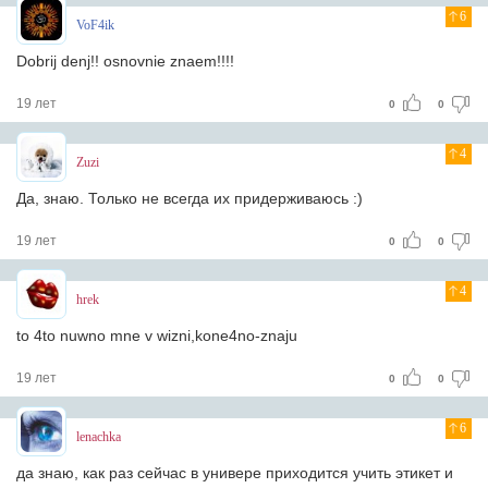
6
VoF4ik
Dobrij denj!! osnovnie znaem!!!!
19 лет
0
0
4
Zuzi
Да, знаю. Только не всегда их придерживаюсь :)
19 лет
0
0
4
hrek
to 4to nuwno mne v wizni,kone4no-znaju
19 лет
0
0
6
lenachka
да знаю, как раз сейчас в универе приходится учить этикет и