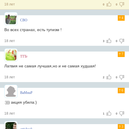
18 лет
0
0
4
CBO
Во всех странах, есть тупизм !
18 лет
3
0
7
TTTe
Латвия не самая лучшая,но и не самая худшая!
18 лет
2
0
6
BaMnuP
:))) акция убила:)
18 лет
1
0
3