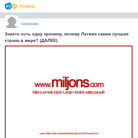
Ответы
kolmaninho
Знаете хоть одну причину, почему Латвия самая лучшая
страна в мире? (ДАЛЕЕ)