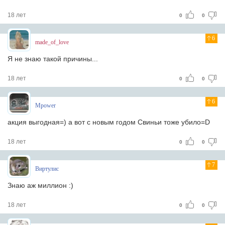
18 лет
0
0
6
made_of_love
Я не знаю такой причины...
18 лет
0
0
6
Mpower
акция выгодная=) а вот с новым годом Свиньи тоже убило=D
18 лет
0
0
7
Виртулис
Знаю аж миллион :)
18 лет
0
0