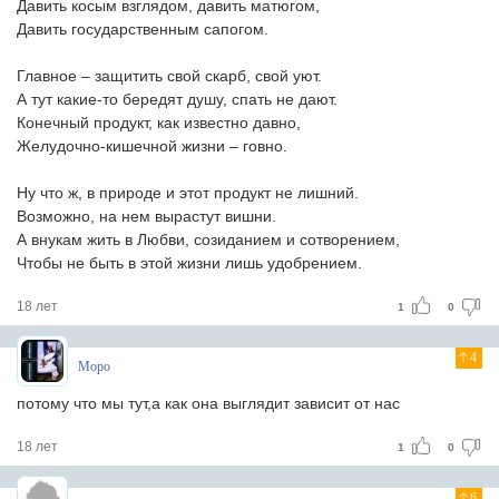
Давить косым взглядом, давить матюгом,
Давить государственным сапогом.
Главное – защитить свой скарб, свой уют.
А тут какие-то бередят душу, спать не дают.
Конечный продукт, как известно давно,
Желудочно-кишечной жизни – говно.
Ну что ж, в природе и этот продукт не лишний.
Возможно, на нем вырастут вишни.
А внукам жить в Любви, созиданием и сотворением,
Чтобы не быть в этой жизни лишь удобрением.
18 лет
1
0
4
Mopo
потому что мы тут,а как она выглядит зависит от нас
18 лет
1
0
6