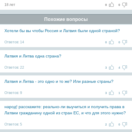
18 лет
0
0
Похожие вопросы
Хотели бы вы чтобы Россия и Латвия были одной страной?
Ответов:
14
0
0
Латвия и Литва одна страна?
Ответов:
22
3
4
Латвия и Литва - это одно и то же? Или разные страны?
Ответов:
9
3
1
народ! расскажите: реально-ли выучиться и получить права в
Латвии гражданину одной из стран ЕС, и что для этого нужно?
Ответов:
5
2
0