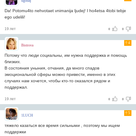
ugodaj
Da! Potomu4to nehvotaet vnimanija ljudej! I ho4etsa 4tobi tebje
ego udelili!
19 лет
0
0
4
Bistrova
Потому что люди социальны, им нужна поддержка и помощь
близких.
В состояния уныния, отчания, да много спадов
эмоциональной сферы можно привести, именно в этих
случаях нам хочется, чтобы кто-то оказался рядом и
поддержал.
19 лет
0
0
5
1LUCH
тяжело казаться все время сильными , поэтому мы ищем
поддержки