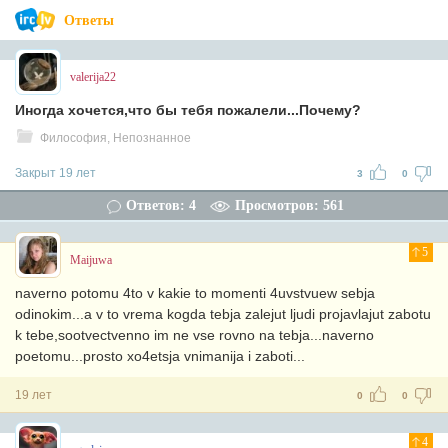
Ответы
valerija22
Иногда хочется,что бы тебя пожалели...Почему?
Философия, Непознанное
Закрыт 19 лет
3
0
Ответов: 4
Просмотров: 561
5
Maijuwa
naverno potomu 4to v kakie to momenti 4uvstvuew sebja
odinokim...a v to vrema kogda tebja zalejut ljudi projavlajut zabotu
k tebe,sootvectvenno im ne vse rovno na tebja...naverno
poetomu...prosto xo4etsja vnimanija i zaboti...
19 лет
0
0
4