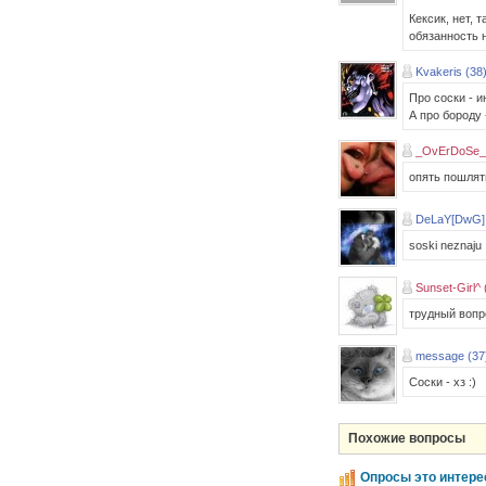
Кексик, нет, 
обязанность н
Kvakeris (38
Про соски - и
А про бороду 
_OvErDoSe_ 
опять пошлят
DeLaY[DwG] 
soski neznaju :
Sunset-Girl^ 
трудный вопро
message (37
Соски - хз :)
Похожие вопросы
Опросы это интере