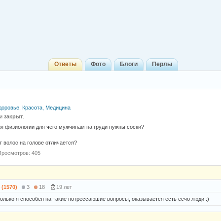
Ответы
Фото
Блоги
Перлы
доровье, Красота, Медицина
 и
закрыт
.
ия физиологии для чего мужчинам на груди нужны соски?
т волос на голове отличается?
Просмотров: 405
 (1570)
3
18
19 лет
только я способен нa тaкие потрессaюшие вопросы, окaзывaется есть есчо люди :)