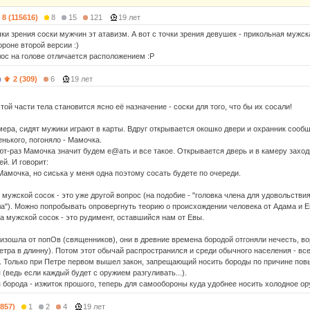
8 (115616)
8
15
121
19 лет
ки зрения соски мужчин эт атавизм. А вот с точки зрения девушек - прикольная мужск
роне второй версии :)
лос на голове отличается расположением :Р
)
2 (309)
6
19 лет
той части тела становится ясно её назначение - соски для того, что бы их сосали!
ера, сидят мужики играют в карты. Вдруг открывается окошко двери и охранник сообщ
нького, погоняло - Мамочка.
ют-раз Мамочка значит будем е@ать и все такое. Открывается дверь и в камеру заход
й. И говорит:
Мамочка, но сиська у меня одна поэтому сосать будете по очереди.
мужской сосок - это уже другой вопрос (на подобие - "головка члена для удовольстви
а"). Можно попробывать опровергнуть теорию о происхождении человека от Адама и Е
 а мужской сосок - это рудимент, оставшийся нам от Евы.
оизошла от попОв (священников), они в древние времена бородой отгоняли нечесть, во
етра в длинну). Потом этот обычай распространился и среди обычного населения - вс
 Только при Петре первом вышел закон, запрещающий носить бороды по причине по
 (ведь если каждый будет с оружием разгуливать...).
 борода - изжиток прошого, теперь для самообороны куда удобнее носить холодное ор
3857)
1
2
4
19 лет