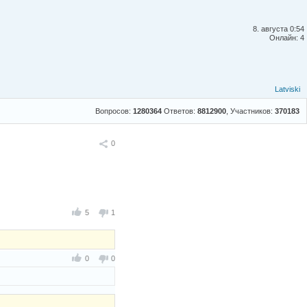
8. августа 0:54
Онлайн: 4
Latviski
Вопросов:
1280364
Ответов:
8812900
, Участников:
370183
Поделиться
0
5
1
0
0