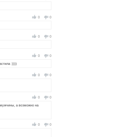
0
0
0
0
0
0
стила :))))
0
0
0
0
 мужчины, а возможно на
0
0