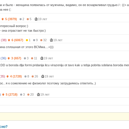
так и было - женщина появилась от мужчины, видимо, он ее вскармливал грудью /-: ((= 
а нее (:
)
5 (3979)
2
5
19 лет
нтересный вопрос:)
- она отрастает не так быстро:)
(38)
6 (6067)
1
9
32
19 лет
ина сплошная от этого ВСМма....=)))
(36)
3 (657)
3
11
19 лет
DD a boroda dlja formi pridanija licu virazeniju ot tavo kak u tebja pobrita sdelana boroda men
(35)
4 (1728)
8
26
19 лет
с.. я к сожелению не физиолог поэтому затрудняюсь ответить..)
)
5 (2718)
3
20
19 лет
сно?