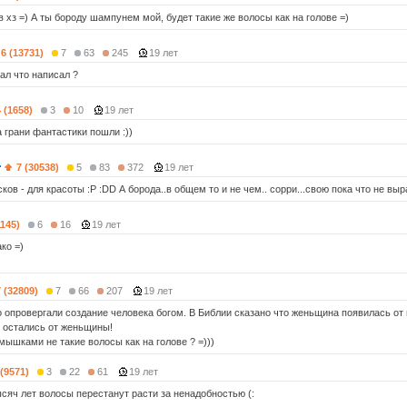
 хз =) А ты бороду шампунем мой, будет такие же волосы как на голове =)
6 (13731)
7
63
245
19 лет
ал что написал ?
4 (1658)
3
10
19 лет
 грани фантастики пошли :))
7 (30538)
5
83
372
19 лет
сков - для красоты :Р :DD А борода..в общем то и не чем.. сорри...свою пока что не выра
1145)
6
16
19 лет
ко =)
7 (32809)
7
66
207
19 лет
о опровергали создание человека богом. В Библии сказано что женьщина появилась от
и остались от женьщины!
мышками не такие волосы как на голове ? =)))
 (9571)
3
22
61
19 лет
ысяч лет волосы перестанут расти за ненадобностью (: