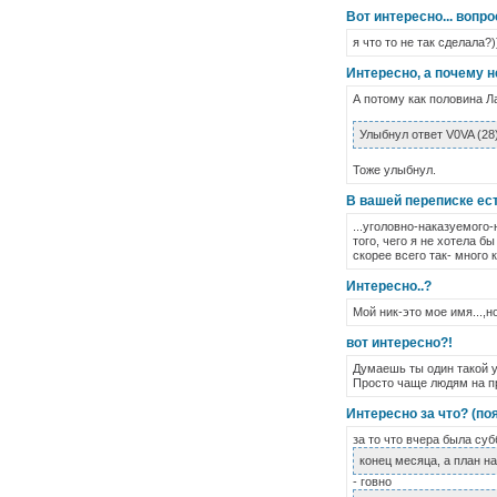
Вот интересно... вопро
я что то не так сделала?)
Интересно, а почему 
А потому как половина Ла
Улыбнул ответ V0VA (28
Тоже улыбнул.
В вашей переписке ест
...уголовно-наказуемого-
того, чего я не хотела б
скорее всего так- много к
Интересно..?
Мой ник-это мое имя...,н
вот интересно?!
Думаешь ты один такой ум
Просто чаще людям на про
Интересно за что? (по
за то что вчера была суб
конец месяца, а план н
- говно