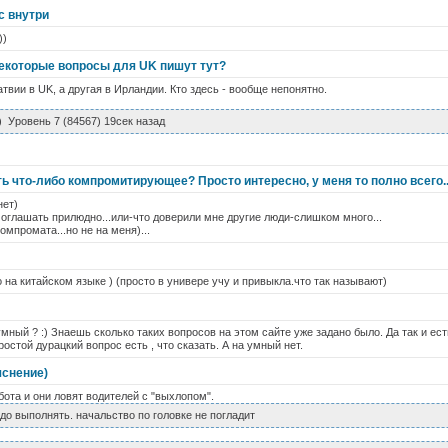
с внутри
))
некоторые вопросы для UK пишут тут?
твии в UK, а другая в Ирландии. Кто здесь - вообще непонятно.
) Уровень 7 (84567) 19сек назад
ь что-либо компромитирующее? Просто интересно, у меня то полно всего.
нет)
ы оглашать прилюдно...или-что доверили мне другие люди-слишком много...
омпромата...но не на меня)...
о на китайском языке ) (просто в универе учу и привыкла.что так называют)
ный ? :) Знаешь сколько таких вопросов на этом сайте уже задано было. Да так и есть
стой дурацкий вопрос есть , что сказать. А на умный нет.
яснение)
бота и они ловят водителей с "выхлопом".
адо выполнять. начальство по головке не погладит