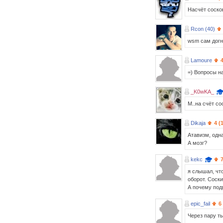
Насчёт сосков
Rcon (40)
wsm сам догн
Lamoure
=) Вопросы на
_K0wKA_
М..на счёт со
Dikaja
4 (
Атавизм, одна
А мозг?
kekc
я слышал, чт
оборот. Соск
А почему под
epic_fail
6
Через пару т