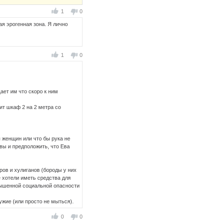
1
0
ая эрогенная зона. Я лично
1
0
ает им что скоро к ним
ит шкаф 2 на 2 метра со
я женщин или что бы рука не
вы и предположить, что Ева
ров и хулиганов (бороды у них
е хотели иметь средства для
вышенной социальной опасности
ужие (или просто не мыться).
0
0