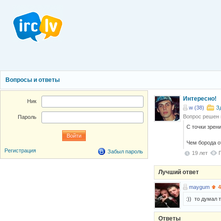
Вопросы и ответы
Интересно!
Ник
w (38)
З
Вопрос решен
Пароль
С точки зрен
Чем борода о
Регистрация
Забыл пароль
19 лет
Лучший ответ
maygum
4
:)) то думaл 
Ответы