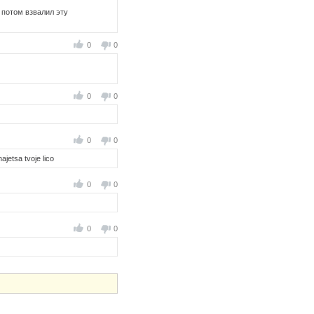
а потом взвалил эту
0
0
0
0
0
0
ajetsa tvoje lico
0
0
0
0