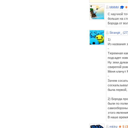
blblblbl
С научной точ
больше на сто
Борода от во
Strangir_ (27
1)
Из названия э
-
Тюремная кам
подсадят нове
Ну зеки дума
свирепой роже
Меня кличут 
-
Зачем сосать 
соскальзывал
была первой,
2) Борода пр
были по полм
самообороны.
этого явления
В наше время
mklnz
5 (