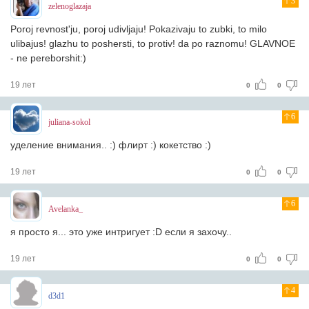
3
zelenoglazaja
Poroj revnost'ju, poroj udivljaju! Pokazivaju to zubki, to milo
ulibajus! glazhu to poshersti, to protiv! da po raznomu! GLAVNOE
- ne pereborshit:)
19 лет
0
0
6
juliana-sokol
уделение внимания.. :) флирт :) кокетство :)
19 лет
0
0
6
Avelanka_
я просто я... это уже интригует :D если я захочу..
19 лет
0
0
4
d3d1