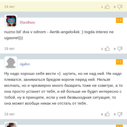
19 лет
1
0
4
Diacidburn
nuzno bit' dva v odnom - 4ertik-angelo4ek :) togda interes ne
ugasnet)))
19 лет
1
0
2
rigalive
Ну надо хорошо себя вести =) шутить, но не над ней. Не надо
плеватся, заниматься бредом короче перед ней. Нельзя
молчать, но и чрезмерно много базарить тоже не советую, а то
она просто устанет от тебя, и ей больше не будет интересно с
тобой, ну в принципе, если у неё безвыходная ситуация, то
она может вообще никак не отстать от тебя..
19 лет
0
0