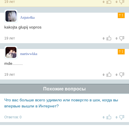
19 лет
0
0
1
Anjuto4ka
kakojta glupij vopros
19 лет
0
0
1
martiwwkka
mde.........
19 лет
0
0
Похожие вопросы
Что вас больше всего удивило или повергло в шок, когда вы
впервые вышли в Интернет?
Ответов:
0
0
0