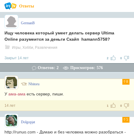
Ответы
GermanB
Ищу человека который умеет делать сервер Ultima
Online разумеится за деньги Скайп hamann5758?
Игры, Хобби, Развлечения
Закрыт 14 лет
2
0
Ответов: 2
Просмотров: 576
8
Nbitoru
У
ама-ама
есть сервер, пиши.
14 лет
1
0
5
Dolgopjat
http://runuo.com - Думаю и без человека можно разобраться -