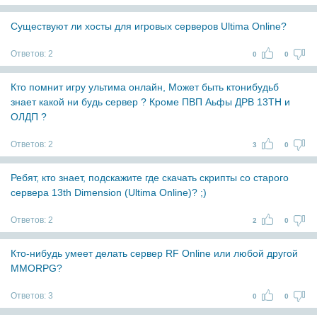
Существуют ли хосты для игровых серверов Ultima Online?
Ответов:
2
0
0
Кто помнит игру ультима онлайн, Может быть ктонибудьб
знает какой ни будь сервер ? Кроме ПВП Аьфы ДРВ 13ТН и
ОЛДП ?
Ответов:
2
3
0
Ребят, кто знает, подскажите где скачать скрипты со старого
сервера 13th Dimension (Ultima Online)? ;)
Ответов:
2
2
0
Кто-нибудь умеет делать сервер RF Online или любой другой
MMORPG?
Ответов:
3
0
0