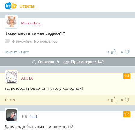
Ответы
Murkanskaja_
Какая месть самая садкая??
Философия, Непознанное
Закрыт 19 лет
4
0
Ответов: 9
Просмотров: 149
4
AJIbTA
та, которая подается к столу холодной!
19 лет
0
0
7
Tumil
Дану надо быть выше и не мстить!