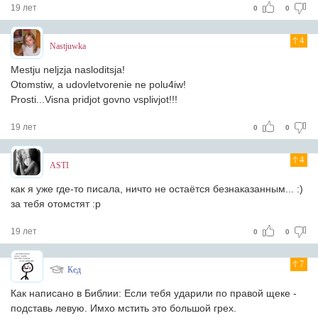
19 лет
0
0
4
Nastjuwka
Mestju neljzja nasloditsja!
Otomstiw, a udovletvorenie ne polu4iw!
Prosti...Visna pridjot govno vsplivjot!!!
19 лет
0
0
4
ASTI
как я уже где-то писала, ничто не остаётся безнаказанным... :)
за тебя отомстят :р
19 лет
0
0
7
Кед
Как написано в Библии: Если тебя ударили по правой щеке -
подставь левую. Имхо мстить это большой грех.