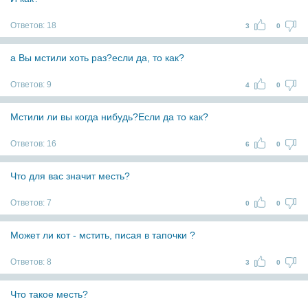
Ответов:
18
3
0
а Вы мстили хоть раз?если да, то как?
Ответов:
9
4
0
Мстили ли вы когда нибудь?Если да то как?
Ответов:
16
6
0
Что для вас значит месть?
Ответов:
7
0
0
Может ли кот - мстить, писая в тапочки ?
Ответов:
8
3
0
Что такое месть?