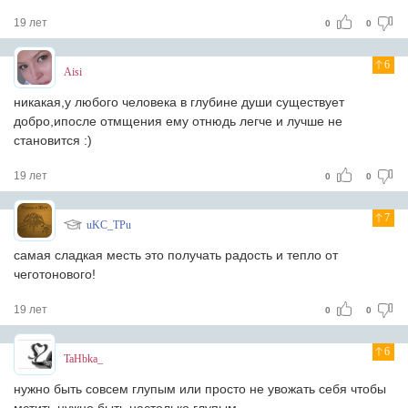
19 лет
0
0
6
Aisi
никакая,у любого человека в глубине души существует
добро,ипосле отмщения ему отнюдь легче и лучше не
становится :)
19 лет
0
0
7
uKC_TPu
самая сладкая месть это получать радость и тепло от
чеготонового!
19 лет
0
0
6
TaHbka_
нужно быть совсем глупым или просто не увожать себя чтобы