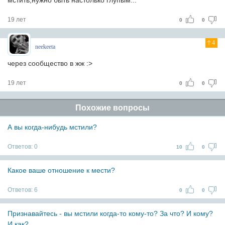
мстить,нужно быть настолько глупым...
19 лет
0
0
4
neekeeta
через сообщество в жж :>
19 лет
0
0
Похожие вопросы
А вы когда-нибудь мстили?
Ответов:
0
10
0
Какое ваше отношение к мести?
Ответов:
6
0
0
Признавайтесь - вы мстили когда-то кому-то? За что? И кому?
И как?