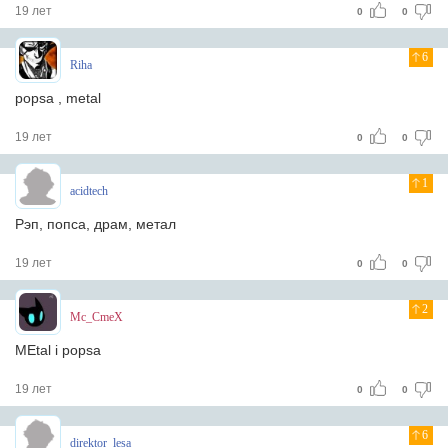
19 лет
0
0
6
Riha
popsa , metal
19 лет
0
0
1
acidtech
Рэп, попсa, дрaм, метaл
19 лет
0
0
2
Mc_CmeX
MEtal i popsa
19 лет
0
0
6
direktor_lesa