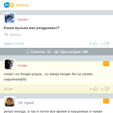
Ответы
lenachka
Какая музыка вас раздражает?
Музыка
Закрыт 19 лет
6
1
Ответов: 16
Просмотров: 448
4
Svetilka
metal i nu bivajet popsa...nu takaja bivajet 4to az pestec
naipolneiwij%)
19 лет
0
0
7
FighteR
ретро иногда, а так я почти всё время в наушниках и чужая