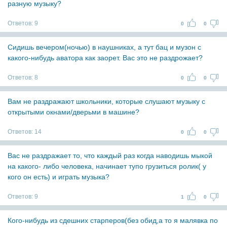
разную музыку?
Ответов:
9
0
0
Сидишь вечером(ночью) в наушниках, а тут бац и музон с
какого-нибудь аватора как заорет. Вас это не раздрожает?
Ответов:
8
0
0
Вам не раздражают школьники, которые слушают музыку с
открытыми окнами/дверьми в машине?
Ответов:
14
0
0
Вас не раздражает то, что каждый раз когда наводишь мыкой
на какого- либо человека, начинает тупо грузиться ролик( у
кого он есть) и играть музыка?
Ответов:
9
1
0
Кого-нибудь из сдешних старперов(без обид,а то я малявка по