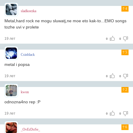
4
sladkoezka
Metal,hard rock ne mogu sluwatj,ne moe eto kak-to...EMO songs
tozhe uvi v prolete
19 лет
0
0
5
Csinblack
metal i popsa
19 лет
0
0
2
kwon
odnozna4no rep :P
19 лет
0
0
6
_OvErDoSe_