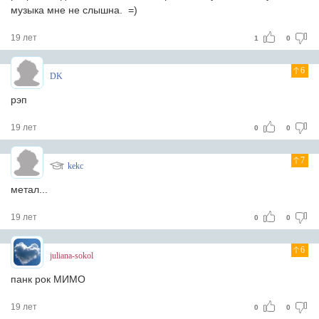
музыка мне не слышна. =)
19 лет
1
0
6
DK
рэп
19 лет
0
0
7
kekc
метал...
19 лет
0
0
6
juliana-sokol
панк рок МИМО
19 лет
0
0