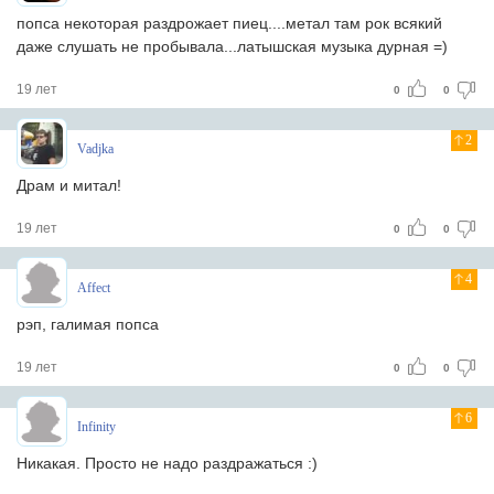
попса некоторая раздрожает пиец....метал там рок всякий
даже слушать не пробывала...латышская музыка дурная =)
19 лет
0
0
2
Vadjka
Драм и митал!
19 лет
0
0
4
Affect
рэп, галимая попса
19 лет
0
0
6
Infinity
Никакая. Просто не надо раздражаться :)