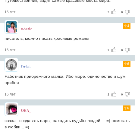
Путешественник, видит самые красивые места мира..
16 лет
3
0
4
adorato
писатель, можно писать красивые романы
16 лет
2
0
6
Pu-Erh
Работник прибрежного маяка. Ибо море, одиночество и шум
прибоя..
16 лет
2
0
6
OHA_
сваха...создавать пары, находить судьбы людей.... =) помогать
в любви... =)