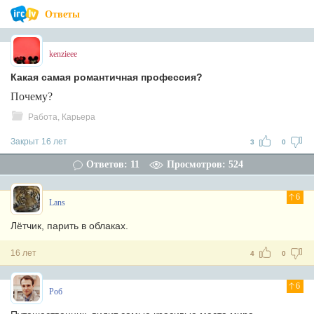
Ответы
kenzieee
Какая самая романтичная профессия?
Почему?
Работа, Карьера
Закрыт 16 лет
3
0
Ответов: 11
Просмотров: 524
6
Lans
Лётчик, парить в облаках.
16 лет
4
0
6
Роб