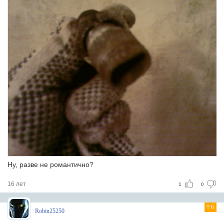
Ну, разве не романтично?
16 лет
1
0
6
Robin25250