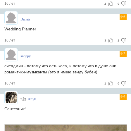
16 лет
2
0
6
Danaja
Wedding Planner
16 лет
3
1
2
snoppy
сисадмин - потому что есть коса, и потому что в душе они
романтики-музыканты (это я имею ввиду бубен)
16 лет
1
0
6
Artyk
Сантехник!