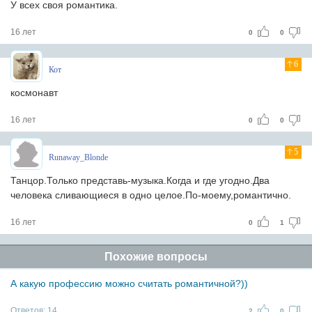
У всех своя романтика.
16 лет
0
0
6
Кот
космонавт
16 лет
0
0
5
Runaway_Blonde
Танцор.Только представь-музыка.Когда и где угодно.Два
человека сливающиеся в одно целое.По-моему,романтично.
16 лет
0
1
Похожие вопросы
А какую профессию можно считать романтичной?))
Ответов:
14
2
0