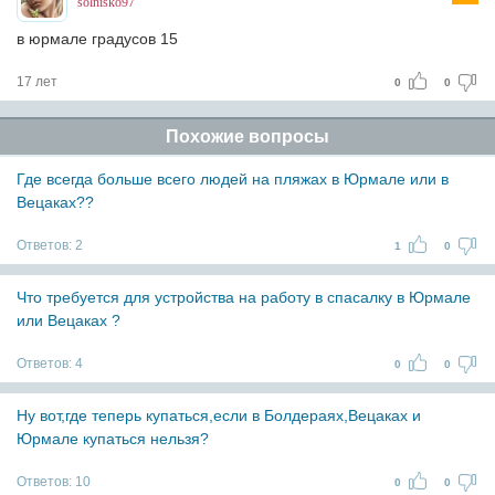
solnisko97
в юрмале градусов 15
17 лет
0
0
Похожие вопросы
Где всегда больше всего людей на пляжах в Юрмале или в
Вецаках??
Ответов:
2
1
0
Что требуется для устройства на работу в спасалку в Юрмале
или Вецаках ?
Ответов:
4
0
0
Ну вот,где теперь купаться,если в Болдераях,Вецаках и
Юрмале купаться нельзя?
Ответов:
10
0
0