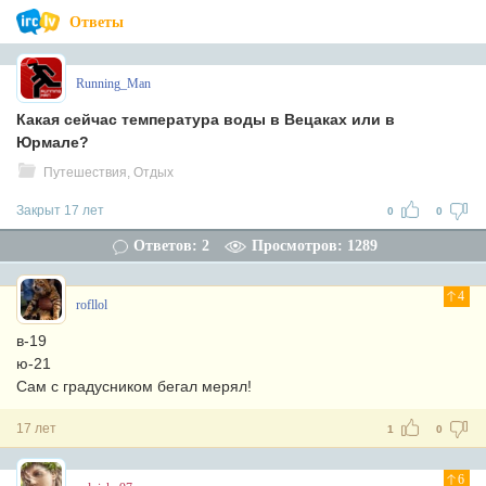
Ответы
Running_Man
Какая сейчас температура воды в Вецаках или в
Юрмале?
Путешествия, Отдых
Закрыт 17 лет
0
0
Ответов: 2
Просмотров: 1289
4
rofllol
в-19
ю-21
Сам с градусником бегал мерял!
17 лет
1
0
6