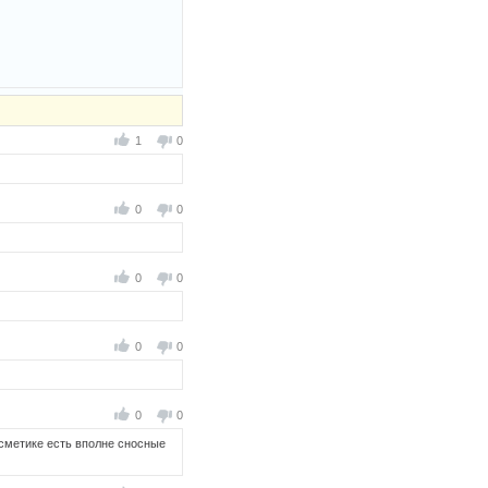
1
0
0
0
0
0
0
0
0
0
осметике есть вполне сносные