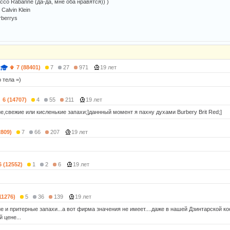
Pacco Rabanne (да-да, мне оба нравятся)) )
 Calvin Klein
rberrys
7 (88401)
7
27
971
19 лет
 тела =)
6 (14707)
4
55
211
19 лет
е,свежие или кисленькие зaпaxи;]дaннный момент я пaxну дуxaми Burbery Brit Red;]
2809)
7
66
207
19 лет
6 (12552)
1
2
6
19 лет
11276)
5
36
139
19 лет
е и притерные запахи...а вот фирма значения не имеет....даже в нашей Дзинтарской к
й цене...