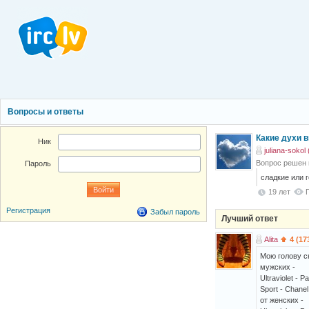
Вопросы и ответы
Какие духи 
Ник
juliana-sokol 
Вопрос решен
Пароль
сладкие или г
19 лет
Регистрация
Забыл пароль
Лучший ответ
Alita
4 (17
Мою голову сн
мужских -
Ultraviolet - 
Sport - Chanel
от женских -