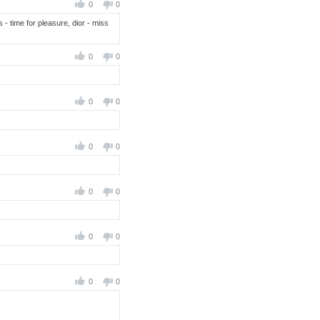
0
0
 time for pleasure, dior - miss
0
0
0
0
0
0
0
0
0
0
0
0