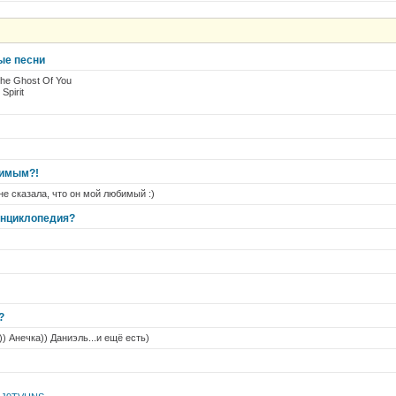
ые песни
he Ghost Of You
Spirit
бимым?!
не сказала, что он мой любимый :)
энциклопедия?
?
) Анечка)) Даниэль...и ещё есть)