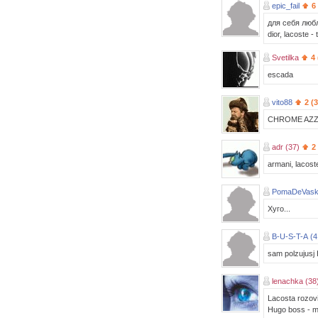
epic_fail
6
для себя люблю
dior, lacoste 
Svetilka
4
escada
vito88
2 (
CHROME AZZARO!
adr (37)
2
armani, lacost
PomaDeVask
Хуго...
B-U-S-T-A (4
sam polzujusj 
lenachka (38
Lacosta rozov
Hugo boss - 