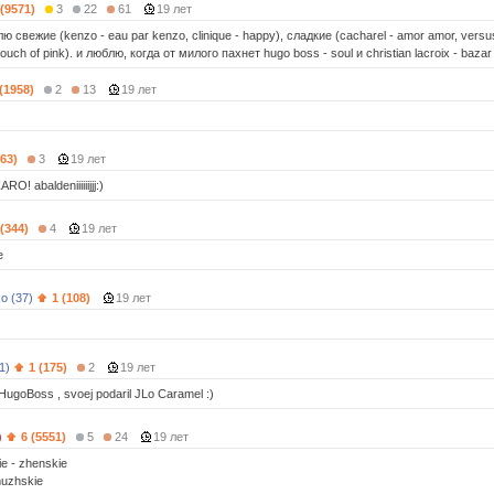
 (9571)
3
22
61
19 лет
 свежие (kenzo - eau par kenzo, clinique - happy), сладкие (cacharel - amor amor, versus -
- touch of pink). и люблю, когда от милого пахнет hugo boss - soul и christian lacroix - bazar
 (1958)
2
13
19 лет
363)
3
19 лет
 abaldeniiiiiijjj:)
 (344)
4
19 лет
e
o (37)
1 (108)
19 лет
1)
1 (175)
2
19 лет
HugoBoss , svoej podaril JLo Caramel :)
)
6 (5551)
5
24
19 лет
ie - zhenskie
muzhskie