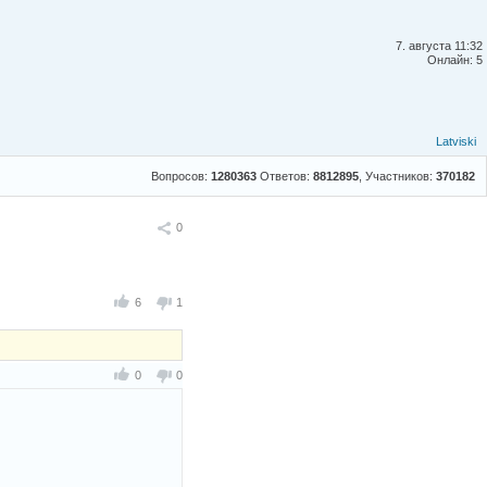
7. августа 11:32
Онлайн: 5
Latviski
Вопросов:
1280363
Ответов:
8812895
, Участников:
370182
Поделиться
0
6
1
0
0