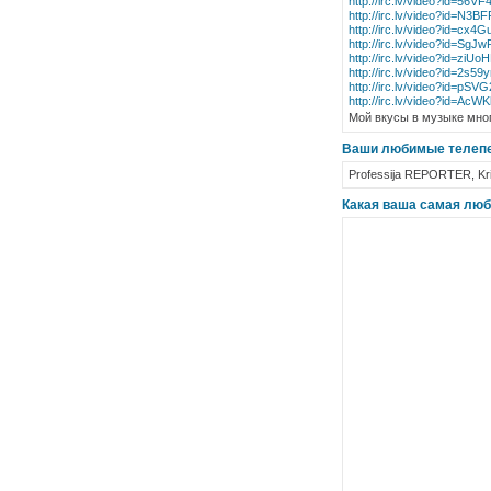
http://irc.lv/video?id=56
http://irc.lv/video?id=N
http://irc.lv/video?id=cx
http://irc.lv/video?id=S
http://irc.lv/video?id=ziU
http://irc.lv/video?id=2s5
http://irc.lv/video?id=pS
http://irc.lv/video?id=Ac
Мой вкусы в музыке мног
Ваши любимые телеп
Professija REPORTER, Kri
Какая ваша самая люб