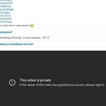
VF4J9TVHNS
3BFPucPGPZP
4Gu446PmUr
gJwRmHJDNgD
oHHrnpp5o
9ynO1JkT5
VG2niGSDpY
WKh3rCGzqV
о лики как и сама жизнь
ередачи?
minalnaya Rossija, Osobo Opasen, i 4P :D
имая,спокойная песня?