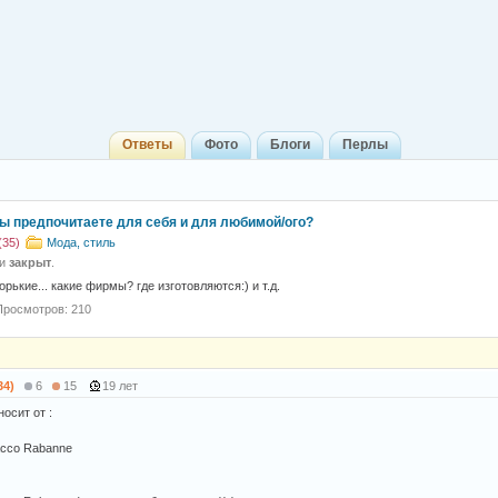
Ответы
Фото
Блоги
Перлы
вы предпочитаете для себя и для любимой/ого?
(35)
Мода, стиль
 и
закрыт
.
орькие... какие фирмы? где изготовляются:) и т.д.
Просмотров: 210
34)
6
15
19 лет
осит от :
Pacco Rabanne