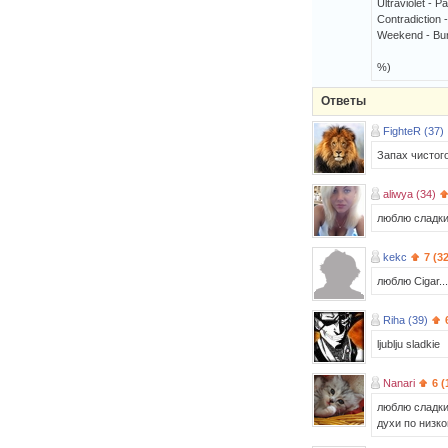
Ultraviolet - 
Contradiction -
Weekend - Bu
%)
Ответы
FighteR (37)
Запах чистого
aliwya (34)
люблю слaдки
kekc
7 (3
люблю Cigar...
Riha (39)
ljublju sladkie
Nanari
6 (
люблю сладки
духи по низко