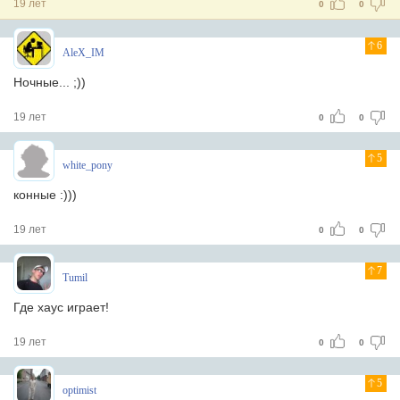
19 лет
0
0
6
AleX_IM
Ночные... ;))
19 лет
0
0
5
white_pony
конные :)))
19 лет
0
0
7
Tumil
Где хаус играет!
19 лет
0
0
5
optimist