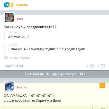
Ответы
puma
Какие клубы предпочитаете??
19 лет
для отдыха.. :)
19 лет
Леночкаа..в Саламандру ходишь??? Ж) родная душа..
Клубы, тусовки
Закрыт 19 лет
4
0
Ответов: 16
Просмотров: 135
6
lenachka
САЛАМАНДРА =))))))))))))))))))))
а если серьёзно, то Ларочку и Депо