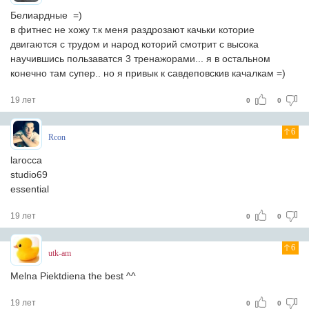
Белиардные =)
в фитнес не хожу т.к меня раздрозают качьки которие
двигаются с трудом и народ которий смотрит с высока
научившись пользаватся 3 тренажорами... я в остальном
конечно там супер.. но я привык к савдеповскив качалкам =)
19 лет
0
0
6
Rcon
larocca
studio69
essential
19 лет
0
0
6
utk-am
Melna Piektdiena the best ^^
19 лет
0
0