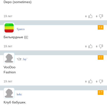
Depo (sometimes)
19 лет
0
0
4
Sparco
Бильярдные (((:
19 лет
0
0
7
Jay`
VooDoo
Fashion
19 лет
0
0
7
kekc
Клуб бабушек.