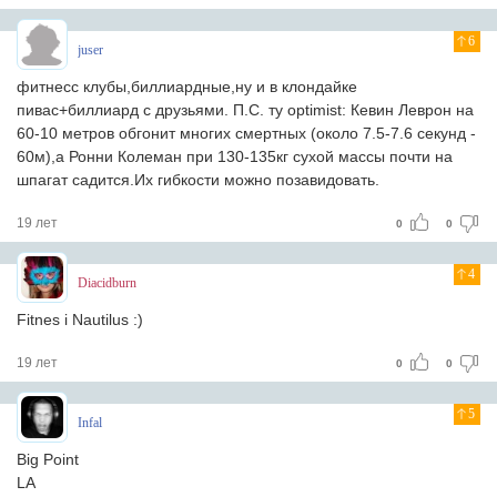
6
juser
фитнесс клубы,биллиардные,ну и в клондайке
пивас+биллиард с друзьями. П.С. ту optimist: Кевин Леврон на
60-10 метров обгонит многих смертных (около 7.5-7.6 секунд -
60м),а Ронни Колеман при 130-135кг сухой массы почти на
шпагат садится.Их гибкости можно позавидовать.
19 лет
0
0
4
Diacidburn
Fitnes i Nautilus :)
19 лет
0
0
5
Infal
Big Point
LA