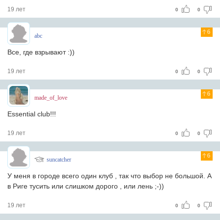
19 лет
0
0
6
abc
Все, где взрывают :))
19 лет
0
0
6
made_of_love
Essential club!!!
19 лет
0
0
6
suncatcher
У меня в городе всего один клуб , так что выбор не большой. А
в Риге тусить или слишком дорого , или лень ;-))
19 лет
0
0