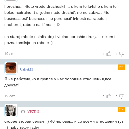
horoshie... 4toto vrode druzheskih... s kem to lu4she s kem to
bolee neitralno :) s ljudmi nado druzhit', no ne zabivat' 4to
business est' business i ne perenosit' li4nosti na rabotu i
naoborot, rabotu na li4nosti :D
na staroj rabote ostalis' dejstivtelno horoshie druzja... s kem i
poznakomilsja na rabote :)
19 лет
0
0
6
CaHek13
Я не работую,но в группе у нас хорошие отношения,все
дружат!
19 лет
0
0
7
VPZDU
скорее вторая семья =) 40 человек.. и со всеми отношения гут
=) тьфу тьфу тьфу