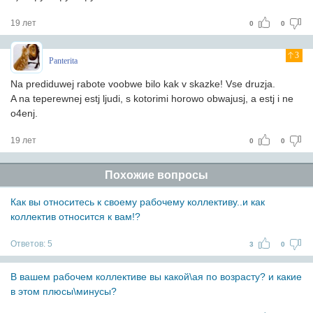
19 лет
0
0
3
Panterita
Na prediduwej rabote voobwe bilo kak v skazke! Vse druzja.
A na teperewnej estj ljudi, s kotorimi horowo obwajusj, a estj i ne
o4enj.
19 лет
0
0
Похожие вопросы
Как вы относитесь к своему рабочему коллективу..и как
коллектив относится к вам!?
Ответов:
5
3
0
В вашем рабочем коллективе вы какой\ая по возрасту? и какие
в этом плюсы\минусы?