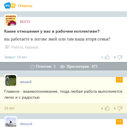
Ответы
BESTA
Какие отношения у вас в рабочем коллективе?
вы работаете в логове змей или там ваша вторя семья?
Работа, Карьера
Закрыт 19 лет
1
0
Ответов: 5
Просмотров: 473
6
antonio8
Главное - взаимопонимание, тогда любая работа выполняется
легко и с радостью
19 лет
0
0
6
shooryck