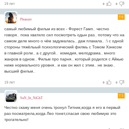
19 лет
0
0
6
Pleasure
самый любимый фильм из всех - Форест Гамп.. честно
говоря.. пока хватило сил посмотреть одын раз.. потому что на
самом деле много о чём задумалась.. даж плакала.. :\ с одной
стороны тяжёлыый психологический филмь с Томом Хэнксом
в главной роли.. а с другой.. комедия, мелодрама.. много
жанров в одном.. Фильм про парня.. который родился с Айкью
ниже нормального уровня.. и как он жил с этим.. не знаю..
высший фильм..
19 лет
0
0
5
SuN_In_NiGhT
Честно скажу меня очень тронул Титник,когда я его в первый
раз посматрела,когда Лео тонет,спасая свою любимую это
трогательно!