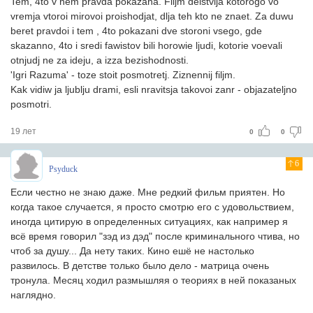
Tem, 4to v nem pravda pokazana. Filjm deistvija kotorogo vo
vremja vtoroi mirovoi proishodjat, dlja teh kto ne znaet. Za duwu
beret pravdoi i tem , 4to pokazani dve storoni vsego, gde
skazanno, 4to i sredi fawistov bili horowie ljudi, kotorie voevali
otnjudj ne za ideju, a izza bezishodnosti.
'Igri Razuma' - toze stoit posmotretj. Ziznennij filjm.
Kak vidiw ja ljublju drami, esli nravitsja takovoi zanr - objazateljno
posmotri.
19 лет
0
0
6
Psyduck
Если честно не знаю даже. Мне редкий фильм приятен. Но
когда такое случается, я просто смотрю его с удовольствием,
иногда цитирую в определенных ситуациях, как например я
всё время говорил "зэд из дэд" после криминального чтива, но
чтоб за душу... Да нету таких. Кино ешё не настолько
развилось. В детстве только было дело - матрица очень
тронула. Месяц ходил размышляя о теориях в ней показаных
наглядно.