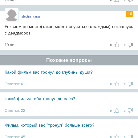
6
electra_karin
Реквием по мечте(такое может случиться с каждым)-соглашусь
с деадмороз
19 лет
0
0
Похожие вопросы
Какой фильм вас тронул до глубины души?
Ответов:
61
0
0
какой фильм тебя тронул до слёз?
Ответов:
22
0
0
Фильм, который вас "тронул" больше всего?
Ответов:
45
0
0