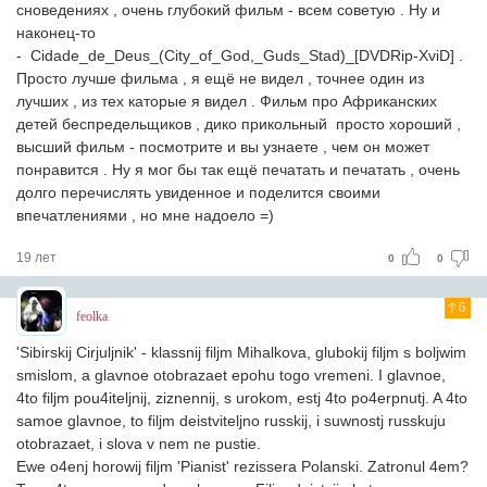
сноведениях , очень глубокий фильм - всем советую . Ну и
наконец-то
- Cidade_de_Deus_(City_of_God,_Guds_Stad)_[DVDRip-XviD] .
Просто лучше фильма , я ещё не видел , точнее один из
лучших , из тех каторые я видел . Фильм про Африканских
детей беспредельщиков , дико прикольный просто хороший ,
высший фильм - посмотрите и вы узнаете , чем он может
понравится . Ну я мог бы так ещё печатать и печатать , очень
долго перечислять увиденное и поделится своими
впечатлениями , но мне надоело =)
19 лет
0
0
6
feolka
'Sibirskij Cirjuljnik' - klassnij filjm Mihalkova, glubokij filjm s boljwim
smislom, a glavnoe otobrazaet epohu togo vremeni. I glavnoe,
4to filjm pou4iteljnij, ziznennij, s urokom, estj 4to po4erpnutj. A 4to
samoe glavnoe, to filjm deistviteljno russkij, i suwnostj russkuju
otobrazaet, i slova v nem ne pustie.
Ewe o4enj horowij filjm 'Pianist' rezissera Polanski. Zatronul 4em?