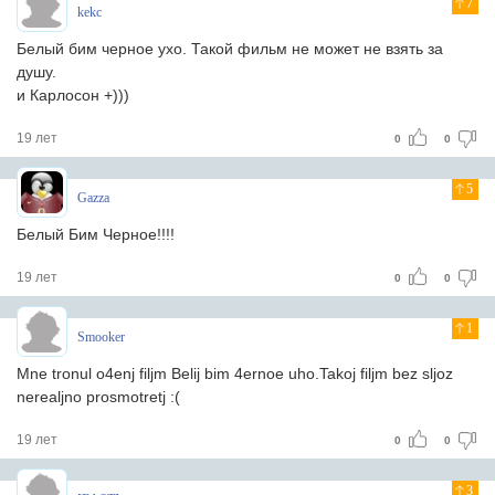
7
kekc
Белый бим черное ухо. Такой фильм не может не взять за
душу.
и Карлосон +)))
19 лет
0
0
5
Gazza
Белый Бим Черное!!!!
19 лет
0
0
1
Smooker
Mne tronul o4enj filjm Belij bim 4ernoe uho.Takoj filjm bez sljoz
nerealjno prosmotretj :(
19 лет
0
0
3