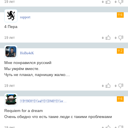
19 лет
0
0
6
support
4 Пера
19 лет
0
0
2
HoBu4eK
Мне понравился русский
Мы умрём вместе.
Чуть не плакал, парнишку жалко....
19 лет
0
0
6
9DeaDMoroZ
Requiem for a dream
Очень обидно что есть такие люди с такими проблемами
19 лет
0
0