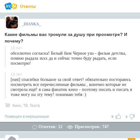
Ответы
_DIANKA_
Какие фильмы вас тронули за душу при просмотре? И
почему?
19 лет
обсолютно согласна! Белый бим Черное ухо - фильм детства,
помню рыдала эххх да и сейчас точно буду рыдать, если
посмотрю!
19 лет
[east] спасибки большое за свой ответ! обязательно постораюсь
посмотреть все перечисленные фильмы , конечно которые не
смотрела ещё! я сама фанатик кино - поэтому писать и писать я
тоже могу на эту тему! понимаю тебя :)
Кино, ТВ, Театр
Помещен в нерешенные
5
2
Ответов: 12
Просмотров: 747