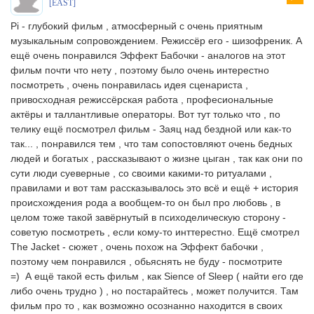
[EAST]
Pi - глубокий фильм , атмосферный с очень приятным
музыкальным сопровождением. Режиссёр его - шизофреник. А
ещё очень понравился Эффект Бабочки - аналогов на этот
фильм почти что нету , поэтому было очень интерестно
посмотреть , очень понравилась идея сценариста ,
привосходная режиссёрская работа , професиональные
актёры и таллантливые операторы. Вот тут только что , по
телику ещё посмотрел фильм - Заяц над бездной или как-то
так... , понравился тем , что там сопостовляют очень бедных
людей и богатых , рассказывают о жизне цыган , так как они по
сути люди суеверные , со своими какими-то ритуалами ,
правилами и вот там рассказывалось это всё и ещё + история
происхождения рода а вообщем-то он был про любовь , в
целом тоже такой завёрнутый в психоделическую сторону -
советую посмотреть , если кому-то инттерестно. Ещё смотрел
The Jacket - сюжет , очень похож на Эффект бабочки ,
поэтому чем понравился , обьяснять не буду - посмотрите
=) А ещё такой есть фильм , как Sience of Sleep ( найти его где
либо очень трудно ) , но постарайтесь , может получится. Там
фильм про то , как возможно осознанно находится в своих