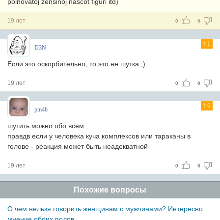
polnovatoj zensinoj nascot figuri itd)
19 лет
0
0
1
D3N
Если это оскорбительно, то это не шутка ;)
19 лет
0
0
6
pm4b
шутить можно обо всем
правдв если у человека куча комплексов или тараканы в
голове - реакция может быть неадекватной
19 лет
0
0
Похожие вопросы
О чем нельзя говорить женщинам с мужчинами? Интересно
мнение обоих полов