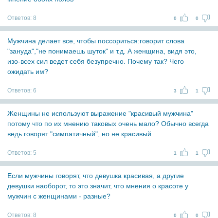
Ответов:
8
0
0
Мужчина делает все, чтобы поссориться:говорит слова
"зануда","не понимаешь шуток" и т.д. А женщина, видя это,
изо-всех сил ведет себя безупречно. Почему так? Чего
ожидать им?
Ответов:
6
3
1
Женщины не используют выражение "красивый мужчина"
потому что по их мнению таковых очень мало? Обычно всегда
ведь говорят "симпатичный", но не красивый.
Ответов:
5
1
1
Если мужчины говорят, что девушка красивая, а другие
девушки наоборот, то это значит, что мнения о красоте у
мужчин с женщинами - разные?
Ответов:
8
0
0