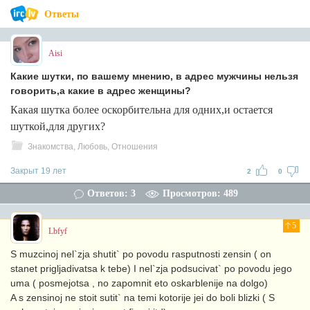
Ответы
Aisi
Какие шутки, по вашему мнению, в адрес мужчины нельзя
говорить,а какие в адрес женщины?
Какая шутка более оскорбительна для одних,и остается
шуткой,для других?
Знакомства, Любовь, Отношения
Закрыт 19 лет
2
0
Ответов: 3
Просмотров: 489
5
Lbfyf
S muzcinoj nel`zja shutit` po povodu rasputnosti zensin ( on
stanet prigljadivatsa k tebe) I nel`zja podsucivat` po povodu jego
uma ( posmejotsa , no zapomnit eto oskarblenije na dolgo)
A s zensinoj ne stoit sutit` na temi kotorije jei do boli blizki ( S