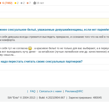
6 (7482)
2
2
7
19 лет
ижнее сексуальное бельё, уважаемые девушки/женщины, если нет парня/
ебя девушка всегда стремится выглядеть прекрасно, и сознание того что на ней в то
 и комфорта.
м себя тут не согласна
. а красивое бельё то не только для вас выбирают, а в перв
.а вот выкидывать кучу денег - за китайское (лучше латвийское или др. качественное)
жу смысла...
а надо перестать считать своих сексуальных партнеров?
|
FAQ
|
Связаться с нами
|
Реклама@IRC
SIA "Enio" © 2004-2013 | Build: 4.20210904.667 | Зарегистрировано: 480045