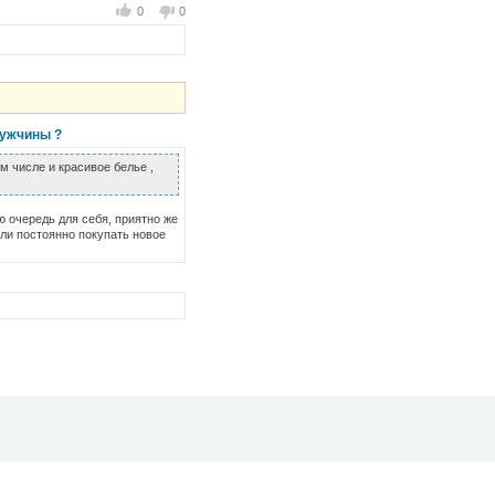
0
0
мужчины ?
м числе и красивое белье ,
ую очередь для себя, приятно же
 или постоянно покупать новое