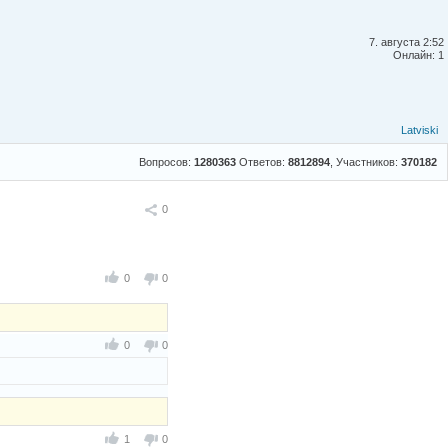
7. августа 2:52
Онлайн: 1
Latviski
Вопросов:
1280363
Ответов:
8812894
, Участников:
370182
Поделиться
0
0
0
0
0
1
0