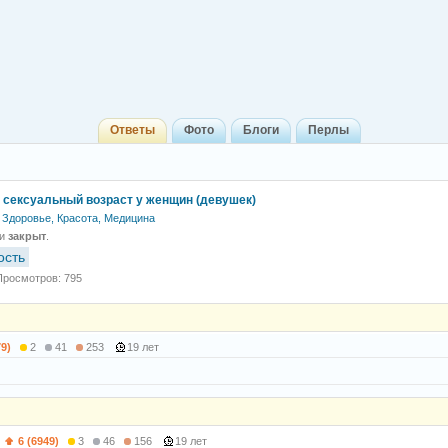
Ответы
Фото
Блоги
Перлы
 сексуальный возраст у женщин (девушек)
Здоровье, Красота, Медицина
 и
закрыт
.
ость
Просмотров: 795
79)
2
41
253
19 лет
)
6 (6949)
3
46
156
19 лет