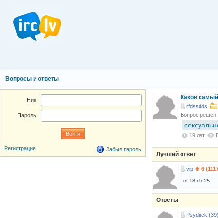
Вопросы и ответы
Каков самый
Ник
rfdssdds
Вопрос решен
Пароль
сексуальн
19 лет
Регистрация
Забыл пароль
Лучший ответ
vip
6 (111
ot 18 do 25
Ответы
Psyduck (39