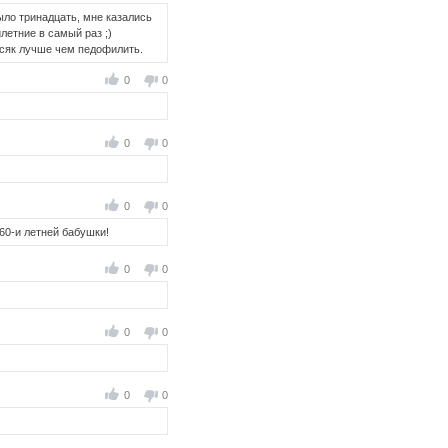
ыло тринадцать, мне казались
летние в самый раз ;)
Всяк лучше чем педофилить.
0
0
0
0
0
0
 60-и летней бабушки!
0
0
0
0
0
0