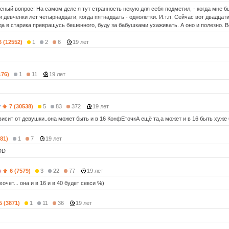
сный вопрос! На самом деле я тут странность некую для себя подметил, - когда мне б
девченки лет четырнадцати, когда пятнадцать - однолетки. И.т.п. Сейчас вот двадцати
да в старика превращусь бешенного, буду за бабушками ухаживать. А оно и полезно. 
6 (12552)
1
2
6
19 лет
176)
1
11
19 лет
7 (30538)
5
83
372
19 лет
висит от девушки..она может быть и в 16 КонфЕточкА ещё та,а может и в 16 быть хуже
581)
1
7
19 лет
DD
)
6 (7579)
3
22
77
19 лет
хочет... она и в 16 и в 40 будет секси %)
5 (3871)
1
11
36
19 лет