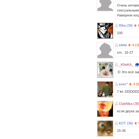
Очень интере
сексуальными 
Наверное ког
Riha (39)
100
eAAe
4 (1
xm.. 16-27
_K0wKA_
:D Это всё за
exec^
3 (
7 let :DDDDD
ClubNika (38
если деука за
KOT (36)
15-35