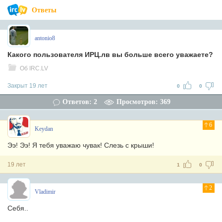
Ответы
antonio8
Какого пользователя ИРЦ.лв вы больше всего уважаете?
Об IRC.LV
Закрыт 19 лет
0
0
Ответов: 2
Просмотров: 369
6
Keydan
Ээ! Ээ! Я тебя уважаю чувак! Слезь с крыши!
19 лет
1
0
2
Vladimir
Себя..