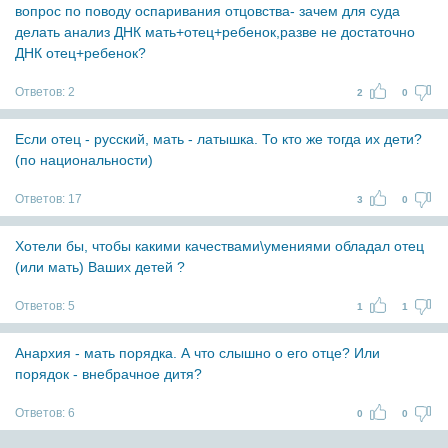
вопрос по поводу оспаривания отцовства- зачем для суда
делать анализ ДНК мать+отец+ребенок,разве не достаточно
ДНК отец+ребенок?
Ответов:
2
2
0
Если отец - русский, мать - латышка. То кто же тогда их дети?
(по национальности)
Ответов:
17
3
0
Хотели бы, чтобы какими качествами\умениями обладал отец
(или мать) Ваших детей ?
Ответов:
5
1
1
Анархия - мать порядка. А что слышно о его отце? Или
порядок - внебрачное дитя?
Ответов:
6
0
0