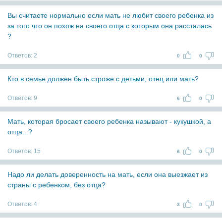
Вы считаете нормально если мать не любит своего ребенка из
за того что он похож на своего отца с которым она рассталась
?
Ответов:
2
0
0
Кто в семье должен быть строже с детьми, отец или мать?
Ответов:
9
6
0
Мать, которая бросает своего ребенка называют - кукушкой, а
отца...?
Ответов:
15
6
0
Надо ли делать доверенность на мать, если она выезжает из
страны с ребенком, без отца?
Ответов:
4
3
0