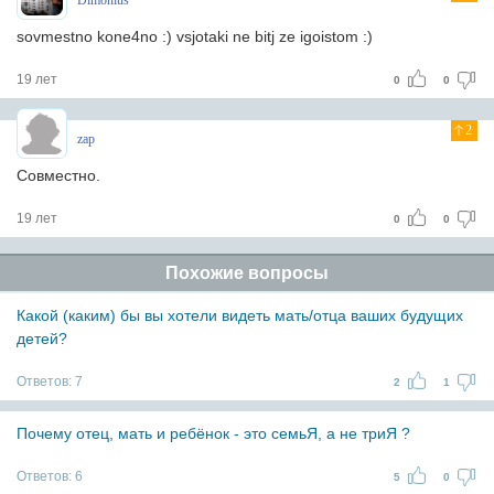
Dimonius
sovmestno kone4no :) vsjotaki ne bitj ze igoistom :)
19 лет
0
0
2
zap
Совместно.
19 лет
0
0
Похожие вопросы
Какой (каким) бы вы хотели видеть мать/отца ваших будущих
детей?
Ответов:
7
2
1
Почему отец, мать и ребёнок - это семьЯ, а не триЯ ?
Ответов:
6
5
0