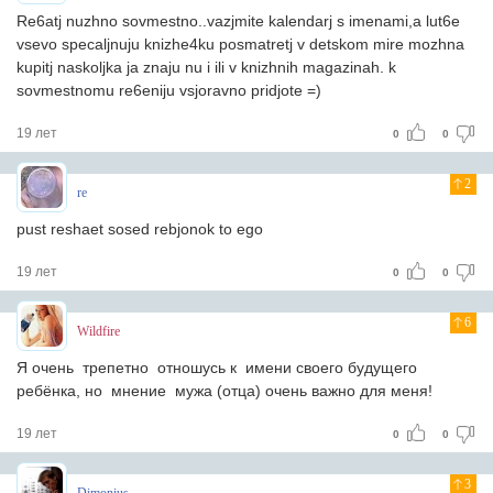
Re6atj nuzhno sovmestno..vazjmite kalendarj s imenami,a lut6e
vsevo specaljnuju knizhe4ku posmatretj v detskom mire mozhna
kupitj naskoljka ja znaju nu i ili v knizhnih magazinah. k
sovmestnomu re6eniju vsjoravno pridjote =)
19 лет
0
0
2
re
pust reshaet sosed rebjonok to ego
19 лет
0
0
6
Wildfire
Я очень трепетно отношусь к имени своего будущего
ребёнка, но мнение мужа (отца) очень важно для меня!
19 лет
0
0
3