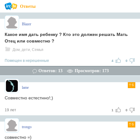
Ответы
Blazer
Какое имя дать ребенку ? Кто это должен решать Мать
Отец или совместно ?
Дом, дети, Семья
Помещен в нерешенные
4
0
Ответов: 13
Просмотров: 173
6
lame
Совместно естестнно!;)
19 лет
1
0
6
trongo
совместно =)