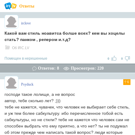
Ответы
irclove
Какой вам стиль ноавитса болше всех? кем вы хоцелы
стать? панком , репером и.т.д?
Об IRC.LV
Помещен в нерешенные
0
0
Ответов: 8
Просмотров: 220
6
Psyduck
господи такое лолище, а не вопрос
автор, тебе сколько лет? ;)))
тебе не кажется, чувачек, что человек не выбирает себе стиль,
и уж тем более сабкультуру. ибо перечисленное тобой есть
сабкультуры, но не стили? тебе не кажется что человек сам не
способен выбрать что ему приятно, а что нет? ты не подумал
об этом прежде чем написать такой вопрос? люди которые