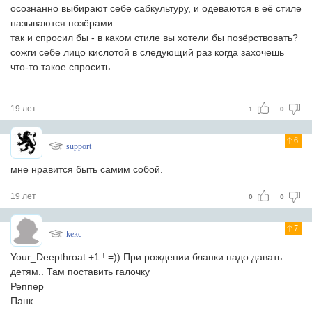
осознанно выбирают себе сабкультуру, и одеваются в её стиле
называются позёрами
так и спросил бы - в каком стиле вы хотели бы позёрствовать?
сожги себе лицо кислотой в следующий раз когда захочешь
что-то такое спросить.
19 лет
1
0
6
support
мне нравится быть самим собой.
19 лет
0
0
7
kekc
Your_Deepthroat +1 ! =)) При рождении бланки надо давать
детям.. Там поставить галочку
Реппер
Панк