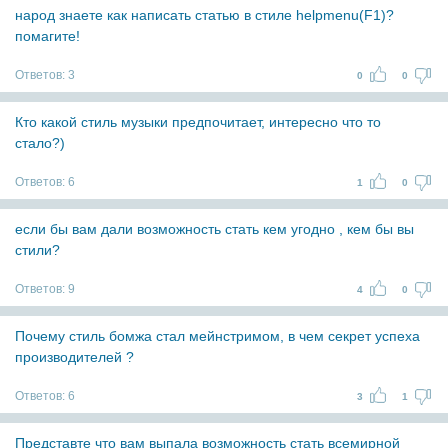
народ знаете как написать статью в стиле helpmenu(F1)?
помагите!
Ответов:
3
0
0
Кто какой стиль музыки предпочитает, интересно что то
стало?)
Ответов:
6
1
0
если бы вам дали возможность стать кем угодно , кем бы вы
стили?
Ответов:
9
4
0
Почему стиль бомжа стал мейнстримом, в чем секрет успеха
производителей ?
Ответов:
6
3
1
Представте что вам выпала возможность стать всемирной