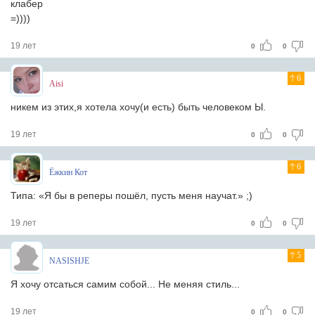
клабер
=))))
19 лет
0
0
6
Aisi
никем из этих,я хотела хочу(и есть) быть человеком Ы.
19 лет
0
0
6
Ёжкин Кот
Типа: «Я бы в реперы пошёл, пусть меня научат.» ;)
19 лет
0
0
5
NASISHJE
Я хочу отсаться самим собой... Не меняя стиль...
19 лет
0
0