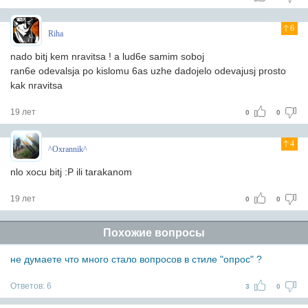
6
Riha
nado bitj kem nravitsa ! a lud6e samim soboj
ran6e odevalsja po kislomu 6as uzhe dadojelo odevajusj prosto
kak nravitsa
19 лет
0
0
4
^Oxrannik^
nlo xocu bitj :P ili tarakanom
19 лет
0
0
Похожие вопросы
не думаете что много стало вопросов в стиле "опрос" ?
Ответов:
6
3
0