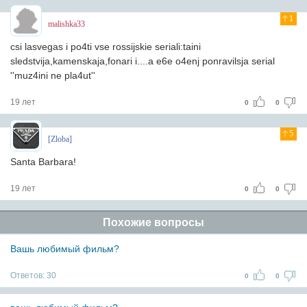
1
malishka33
csi lasvegas i po4ti vse rossijskie seriali:taini
sledstvija,kamenskaja,fonari i....a e6e o4enj ponravilsja serial
''muz4ini ne pla4ut''
19 лет
0
0
5
[Zloba]
Santa Barbara!
19 лет
0
0
Похожие вопросы
Вашь любимый фильм?
Ответов:
30
0
0