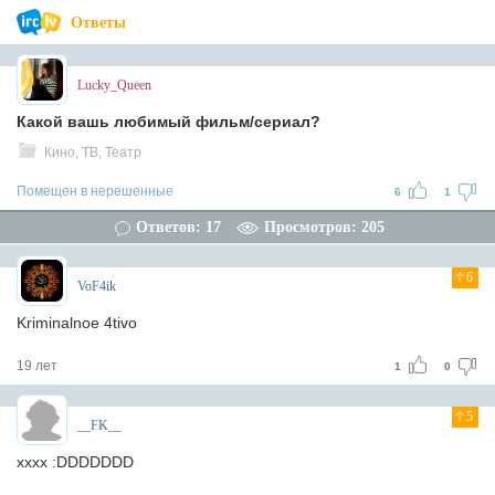
Ответы
Lucky_Queen
Какой вашь любимый фильм/сериал?
Кино, ТВ, Театр
Помещен в нерешенные
6
1
Ответов: 17
Просмотров: 205
6
VoF4ik
Kriminalnoe 4tivo
19 лет
1
0
5
__FK__
хххх :DDDDDDD