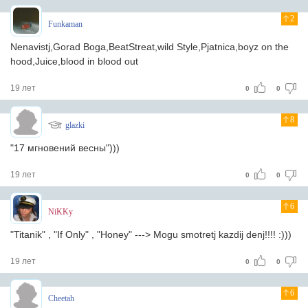
2
Funkaman
Nenavistj,Gorad Boga,BeatStreat,wild Style,Pjatnica,boyz on the
hood,Juice,blood in blood out
19 лет
0
0
8
glazki
"17 мгновений весны")))
19 лет
0
0
6
NiKKy
"Titanik" , "If Only" , "Honey" ---> Mogu smotretj kazdij denj!!!! :)))
19 лет
0
0
6
Cheetah