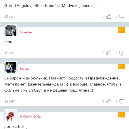
Gorod Angelov, Effekt Babo4ki, Medvezhij poceluj......
19 лет
0
0
2
Dianalux
netu
19 лет
0
0
6
feolka
Сибирский цирюльник, Пианист, Гордость и Предубеждение,
Матч поинт, Джентельны удачи :)) а вообще, главное, чтобы в
фильме смысл был, а не дешевя пошлятина :)
19 лет
0
0
6
KaPaMeJIbKa`
perl xarbor ;]