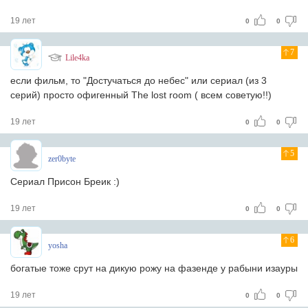
19 лет
0
0
7
Lile4ka
если фильм, то "Достучаться до небес" или сериал (из 3
серий) просто офигенный The lost room ( всем советую!!)
19 лет
0
0
5
zer0byte
Сериал Присон Бреик :)
19 лет
0
0
6
yosha
богатые тоже срут на дикую рожу на фазенде у рабыни изауры
19 лет
0
0