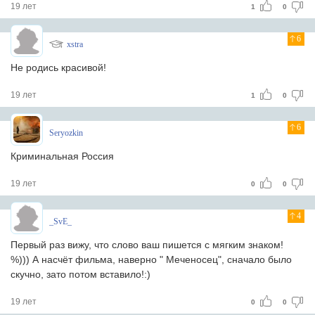
19 лет
1
0
6
xstra
Не родись красивой!
19 лет
1
0
6
Seryozkin
Криминальная Россия
19 лет
0
0
4
_SvE_
Первый раз вижу, что слово ваш пишется с мягким знаком!
%))) А насчёт фильма, наверно " Меченосец", сначало было
скучно, зато потом вставило!:)
19 лет
0
0