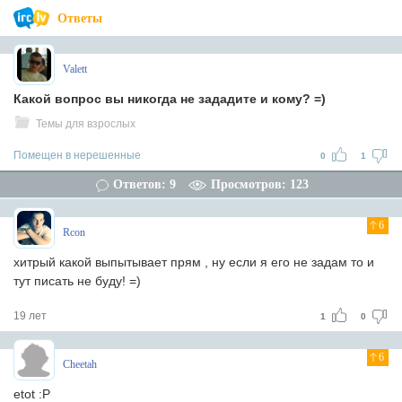
Ответы
Valett
Какой вопрос вы никогда не зададите и кому? =)
Темы для взрослых
Помещен в нерешенные
0
1
Ответов: 9
Просмотров: 123
6
Rcon
хитрый какой выпытывает прям , ну если я его не задам то и
тут писать не буду! =)
19 лет
1
0
6
Cheetah
etot :P