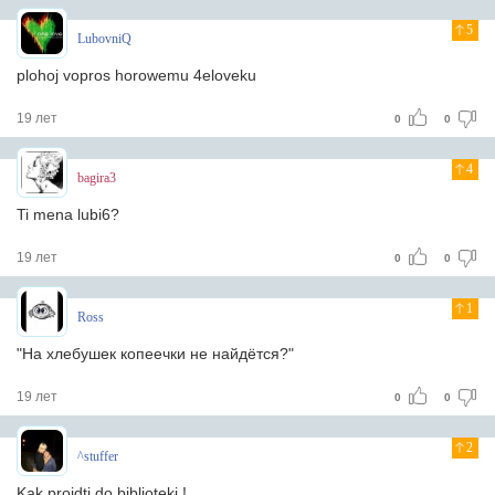
5
LubovniQ
plohoj vopros horowemu 4eloveku
19 лет
0
0
4
bagira3
Ti mena lubi6?
19 лет
0
0
1
Ross
"На хлебушек копеечки не найдётся?"
19 лет
0
0
2
^stuffer
Kak projdti do biblioteki !