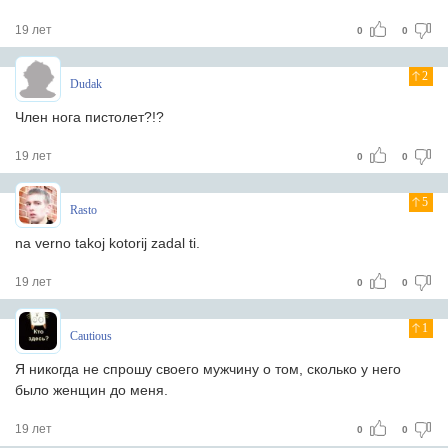
19 лет
0
0
2
Dudak
Член нога пистолет?!?
19 лет
0
0
5
Rasto
na verno takoj kotorij zadal ti.
19 лет
0
0
1
Cautious
Я никогда не спрошу своего мужчину о том, сколько у него
было женщин до меня.
19 лет
0
0