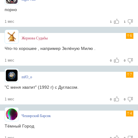
порно
1 мес
1
1
6
Жернова Судьбы
Что-то хорошее , например Зелёную Милю .
1 мес
0
0
7
mfO_o
"С меня хватит" (1992 г) с Дугласом.
1 мес
0
0
4
Чеширский Барсик
Тёмный Город
1 мес