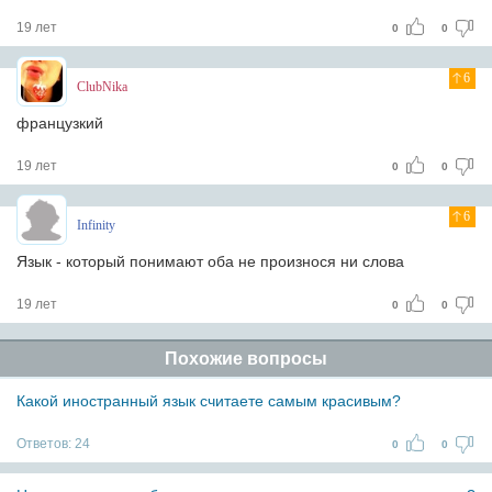
19 лет
0
0
6
ClubNika
французкий
19 лет
0
0
6
Infinity
Язык - который понимают оба не произнося ни слова
19 лет
0
0
Похожие вопросы
Какой иностранный язык считаете самым красивым?
Ответов:
24
0
0