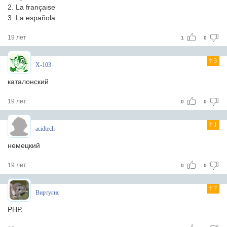
2. La française
3. La española
19 лет
1
0
3
X-103
каталoнский
19 лет
0
0
1
acidtech
немецкий
19 лет
0
0
7
Виртулис
PHP.