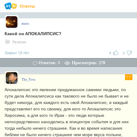
Ответы
moro
Какой он АПОКАЛИПСИС?
Религия
Закрыт 19 лет
3
1
Ответов: 5
Просмотров: 278
1
The_Fess
Апокалипсис это явление придуманное самими людьми, по
сути дела Апокалипсиса как такового не было не бывает и не
будет никогда, для каждого есть свой Апокалипсис, и каждый
представляет его по своему, для кого то Апокалипсис это
Хиросима, а для кого то Ирак - это люди которые
непосредственно находились в эпицентре события и для них
тогда небыло ничего страшнее. Как и во время написания
библии не было ничего страшнее чем море вкуса полыни,