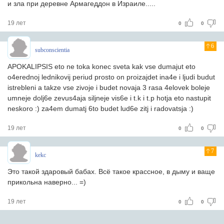
и зла при деревне Армагеддон в Израиле.....
19 лет
0
0
6
subconscientia
APOKALIPSIS eto ne toka konec sveta kak vse dumajut eto
o4erednoj lednikovij periud prosto on proizajdet ina4e i ljudi budut
istrebleni a takze vse zivoje i budet novaja 3 rasa 4elovek boleje
umneje dolj6e zevus4aja siljneje vis6e i t.k i t.p hotja eto nastupit
neskoro :) za4em dumatj 6to budet lud6e zitj i radovatsja :)
19 лет
0
0
7
kekc
Это такой здаровый бабах. Всё такое крассное, в дыму и ваще
прикольна наверно... =)
19 лет
0
0