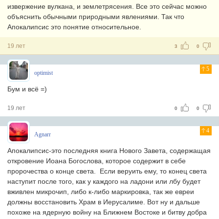
извержение вулкана, и землетрясения. Все это сейчас можно
объяснить обычными природными явлениями. Так что
Апокалипсис это понятие относительное.
19 лет
3
0
5
optimist
Бум и всё =)
19 лет
0
0
4
Agnarr
Апокалипсис-это последняя книга Нового Завета, содержащая
откровение Иоана Богослова, которое содержит в себе
пророчества о конце света. Если веруить ему, то конец света
наступит после того, как у каждого на ладони или лбу будет
вживлен микрочип, либо к-либо маркировка, так же евреи
должны восстановить Храм в Иерусалиме. Вот ну и дальше
похоже на ядерную войну на Ближнем Востоке и битву добра