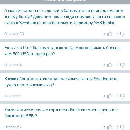
А сколько стоит снять деньги в банкомате не принадлежащем
твоему банку? Допустим, если люди снимают деньги со своего
счёта в Swedbanke, но в банкомате к примеру SEB banka.
Ответов:
13
3
0
Есть ли в Риге банкоматы, в которых можно снимать больше
чем 500 USD за один раз?
Ответов:
4
0
0
В каких банкоматах снимая наличные с карты Swedbank не
нужно платить комиссию?
Ответов:
8
4
0
Какая комиссия если с карты swedbank снимаешь деньги с
банкомата SEB ?
Ответов:
2
5
0