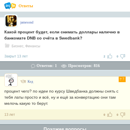
Ответы
jamesond
Какой процент будет, если снимать доллары налично в
банкомате DNB со счёта в Swedbank?
Бизнес, Финансы
Закрыт 13 лет
2
0
Ответов: 1
Просмотров: 816
7
Кед
процент чего? по идеи по курсу Шведбанка должны снять с
тебя латы просто и всё, ну и ещё за конвертацию они там
мелочь какую то берут.
13 лет
0
0
Похожие вопросы