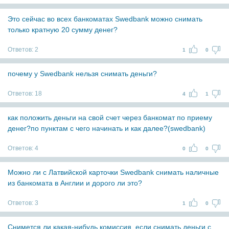
Это сейчас во всех банкоматах Swedbank можно снимать
только кратную 20 сумму денег?
Ответов:
2
1
0
почему у Swedbank нельзя снимать деньги?
Ответов:
18
4
1
как положить деньги на свой счет через банкомат по приему
денег?по пунктам с чего начинать и как далее?(swedbank)
Ответов:
4
0
0
Можно ли с Латвийской карточки Swedbank снимать наличные
из банкомата в Англии и дорого ли это?
Ответов:
3
1
0
Снимется ли какая-нибудь комиссия, если снимать деньги с