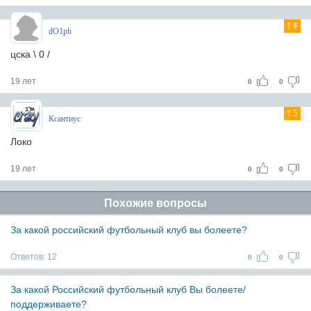
4
dO1ph
цска \ 0 /
19 лет
0
0
5
Ксантиус
Локо
19 лет
0
0
Похожие вопросы
За какой российский футбольный клуб вы болеете?
Ответов:
12
0
0
За какой Российский футбольный клуб Вы болеете/
поддерживаете?