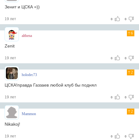
Зенит и ЦСКА =))
19 лет
0
0
6
althena
Zenit
19 лет
0
0
2
holodec73
ЦСКА!правда Газзаев любой клуб бы поднял
19 лет
0
0
2
Mammon
Nikakoj!
19 лет
0
0