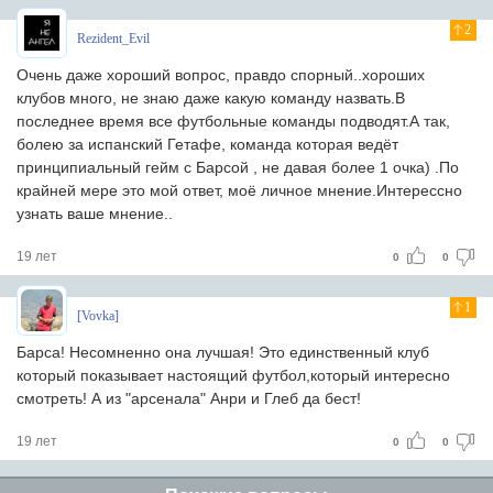
2
Rezident_Evil
Очень даже хороший вопрос, правдо спорный..хороших
клубов много, не знаю даже какую команду назвать.В
последнее время все футбольные команды подводят.А так,
болею за испанский Гетафе, команда которая ведёт
принципиальный гейм с Барсой , не давая более 1 очка) .По
крайней мере это мой ответ, моё личное мнение.Интерессно
узнать ваше мнение..
19 лет
0
0
1
[Vovka]
Барса! Несомненно она лучшая! Это единственный клуб
который показывает настоящий футбол,который интересно
смотреть! А из "арсенала" Анри и Глеб да бест!
19 лет
0
0