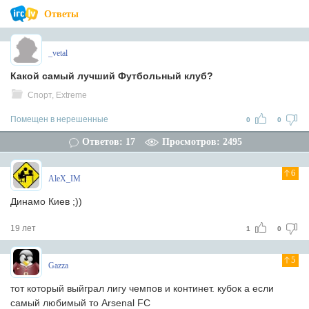
Ответы
_vetal
Какой самый лучший Футбольный клуб?
Спорт, Extreme
Помещен в нерешенные
0
0
Ответов: 17
Просмотров: 2495
6
AleX_IM
Динамо Киев ;))
19 лет
1
0
5
Gazza
тот который выйграл лигу чемпов и континет. кубок а если
самый любимый то Arsenal FC