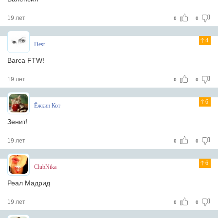
19 лет
0
0
4
Dest
Barca FTW!
19 лет
0
0
6
Ёжкин Кот
Зенит!
19 лет
0
0
6
ClubNika
Реал Мадрид
19 лет
0
0