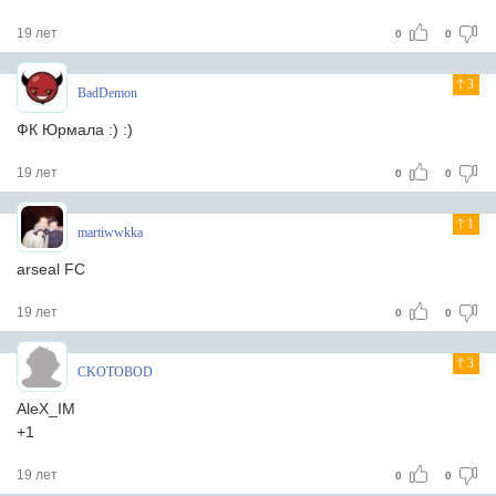
19 лет
0
0
3
BadDemon
ФК Юрмала :) :)
19 лет
0
0
1
martiwwkka
arseal FC
19 лет
0
0
3
CKOTOBOD
AleX_IM
+1
19 лет
0
0