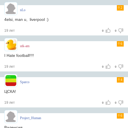
2
nLo
4elsi, man u, liverpool :)
19 лет
0
0
6
utk-am
I Hate football!!!!
19 лет
0
0
4
Sparco
ЦСКА!
19 лет
0
0
6
Project_Human
Валенсия