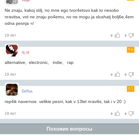
Julija
Ne znaju, kakoj stilj, no mne ego tvor4etsvo kak to nesobo
nravitsa, vot ne znaju po4emu, no ne mogu ja slushatj bolj6e,4em
odna pesnja =/
19 лет
0
0
6
nj_nj
alternative, electronic, indie, rap
19 лет
0
0
5
DeNux
rep4ik navernoe. velikie pesni, kak v 13let nravilis, tak i v 20 :)
19 лет
0
0
Похожие вопросы