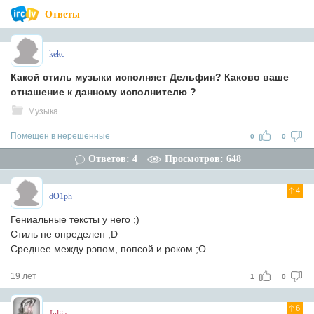
Ответы
kekc
Какой стиль музыки исполняет Дельфин? Каково ваше
отнашение к данному исполнителю ?
Музыка
Помещен в нерешенные
0
0
Ответов: 4
Просмотров: 648
4
dO1ph
Гениальные тексты у него ;)
Стиль не определен ;D
Среднее между рэпом, попсой и роком ;О
19 лет
1
0
6