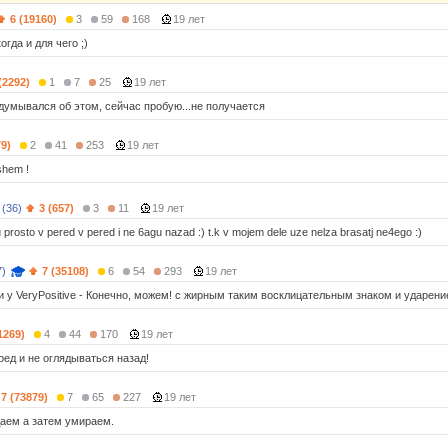
6 (19160)
3
59
168
19 лет
огда и для чего ;)
(2292)
1
7
25
19 лет
думывался об этом, сейчас пробую...не получается
79)
2
41
253
19 лет
shem !
(36)
3 (657)
3
11
19 лет
 prosto v pered v pered i ne 6agu nazad :) t.k v mojem dele uze nelza brasatj ne4ego :)
7)
7 (35108)
6
54
293
19 лет
 и у VeryPositive - Конечно, можем! с жирным таким восклицательным знаком и ударени
1269)
4
44
170
19 лет
ред и не оглядываться назад!
7 (73879)
7
65
227
19 лет
аем а затем умираем.