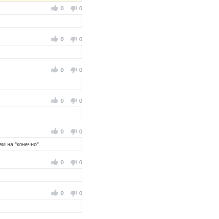
0
0
0
0
0
0
0
0
0
0
ем на "конечно".
0
0
0
0