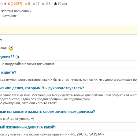
4)
6 (10957)
5
27
115
19 лет
 что там написано!»
. источник.
з?
азад!
евиз?? :))
- не поддавайся плохим влечениям
 живёте?
огда нужно просто остановиться и быть счастливым, но помни, что дорога возникает п
п или девиз, которым Вы руководствуетесь?
к относятся ко мне. Исключения могу сделать только для близких, они закрыты от мес
едательства) Один раз предал прощай и не подавай руки.
 убиждения, зато они чего-то стоят.
рый вы можете назвать своим жизненным девизом?
о мой залог успеха =)
чный жизненный девиз?А какой?
 смогу или нет, я в любом случае права=- и -=NE ZACIKLIVAJSJA=-