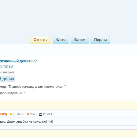
Ответы
Фото
Блоги
Перлы
 жизненный девиз???
б IRC.LV
 и
закрыт
.
 девиз
ер, "Главное начать, а там посмотрим..."
Просмотров: 407
2809)
7
66
207
19 лет
аю, Драм энд баз не слушаю! =)))