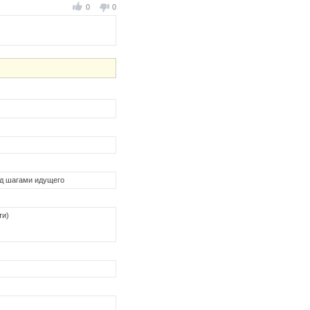
0
0
од шагами идущего
ти)