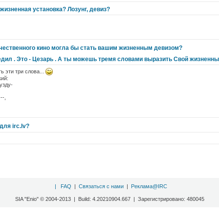
о жизненная установка? Лозунг, девиз?
ечественного кино могла бы стать вашим жизненным девизом?
едил . Это - Цезарь . А ты можешь тремя словами выразить Свой жизненны
ь эти три слова...
кий:
узду-
--,
ля irc.lv?
|
FAQ
|
Связаться с нами
|
Реклама@IRC
SIA "Enio" © 2004-2013 | Build: 4.20210904.667 | Зарегистрировано: 480045