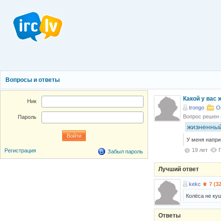
Вопросы и ответы
Какой у вас
Ник
trongo
О
Вопрос решен
Пароль
жизненный
У меня наприм
19 лет
Регистрация
Забыл пароль
Лучший ответ
kekc
7 (3
Колёса не куш
Ответы