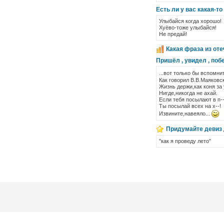
Есть ли у вас какая-т
Улыбайся когда хорошо!
Хуёво-тоже улыбайся!
Не предай!
Какая фраза из от
Пришёл , увидел , поб
...вот только бы вспомнит
Как говорил В.В.Маяковс
Жизнь держи,как коня за 
Нигде,никогда не ахай.
Если тебя посылают в п--
Ты посылай всех на х--!
Извините,навеяло...
Придумайте девиз д
''как я проведу лето''