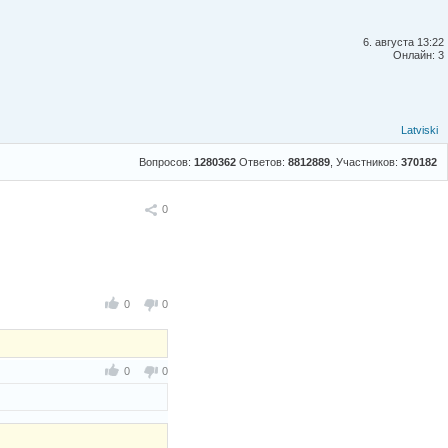
6. августа 13:22
Онлайн: 3
Latviski
Вопросов:
1280362
Ответов:
8812889
, Участников:
370182
Поделиться
0
0
0
0
0