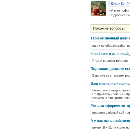
Ёжкин Кот (4
«А мне пофиг,
Подробнее см
Похожие вопросы
Твой жизненный деви
иди и не оборачивайся н
Какой ваш жизненный д
Плыви в своём течении 
Под каким девизом вы
В погоне за счастьем ин
Ваш жизненный принци
Отношусь к людям так ка
Не признаю и змены и пр
Возможно это критические
Есть ли афоризм,кото
вовремя забитый хуй - эт
А у вас есть свой,ли
целых 2! -=Если я думаю