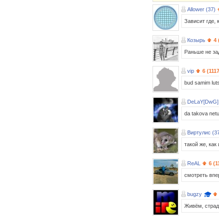
Allower (37)
Зависит где, к
Козырь
4 
Раньше не за
vip
6 (111
bud samim lut
DeLaY[DwG] 
da takova netu
Виртулис (3
такой же, как
ReAL
6 (1
смотреть впе
bugzy
Живём, страд