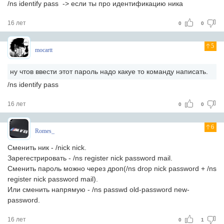
/ns identify pass -> если ты про идентификацию ника
16 лет
0
0
5
mocartt
ну чтов ввести этот пароль надо какуе то команду написать.
/ns identify pass
16 лет
0
0
6
Romes_
Сменить ник - /nick nick.
Зарегестрировать - /ns register nick password mail.
Сменить пароль можно через дроп(/ns drop nick password + /ns
register nick password mail).
Или сменить напрямую - /ns passwd old-password new-
password.
16 лет
0
1