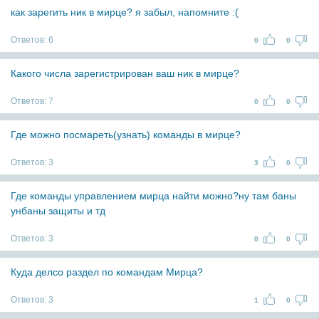
как зарегить ник в мирце? я забыл, напомните :(
Ответов:
6
0
0
Какого числа зарегистрирован ваш ник в мирце?
Ответов:
7
0
0
Где можно посмареть(узнать) команды в мирце?
Ответов:
3
3
0
Где команды управлением мирца найти можно?ну там баны
унбаны защиты и тд
Ответов:
3
0
0
Куда делсо раздел по командам Мирца?
Ответов:
3
1
0