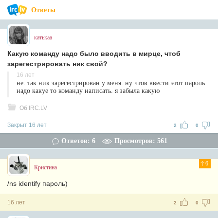
Ответы
катькаа
Какую команду надо было вводить в мирце, чтоб
зарегестрировать ник свой?
16 лет
не. так ник зарегестрирован у меня. ну чтов ввести этот пароль
надо какуе то команду написать. я забыла какую
Об IRC.LV
Закрыт 16 лет
2
0
Ответов: 6
Просмотров: 561
6
Кристина
/ns identify пароль)
16 лет
2
0