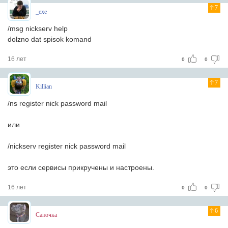
7
_exe
/msg nickserv help
dolzno dat spisok komand
16 лет
0
0
7
Killian
/ns register nick password mail
или
/nickserv register nick password mail
это если сервисы прикручены и настроены.
16 лет
0
0
6
Саночка