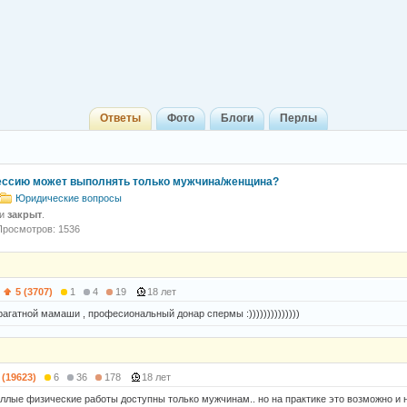
Ответы
Фото
Блоги
Перлы
ссию может выполнять только мужчина/женщина?
Юридические вопросы
 и
закрыт
.
Просмотров: 1536
5 (3707)
1
4
19
18 лет
агатной мамаши , професиональный донар спермы :))))))))))))))
 (19623)
6
36
178
18 лет
еллые физические работы доступны только мужчинам.. но на практике это возможно и н