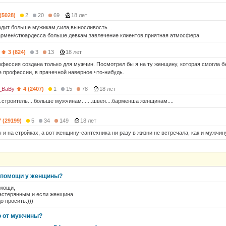
 (5028)
2
20
69
18 лет
одит больше мужикам,сила,выносливость...
армен/стюардесса больше девкам,завлечение клиентов,приятная атмосфера
3 (824)
3
13
18 лет
офессия создана только для мужчин. Посмотрел бы я на ту женщину, которая смогла б
е профессии, в прачечной наверное что-нибудь.
_BaBy
4 (2407)
1
15
78
18 лет
...строитель....больше мужчинам.......швея....барменша женщинам....
7 (29199)
5
34
149
18 лет
 и на стройках, а вот женщину-сантехника ни разу в жизни не встречала, как и мужч
т помощи у женщины?
омощи,
растерянным,и если женщина
о просить:)))
о от мужчины?