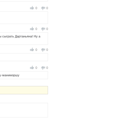
0
0
0
0
ы сыграть Дартаньяна! Ну а
0
0
0
0
ину-маникюршу