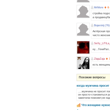
MrMore
6
стройка подх
а продавец/б
Bojarskij (76)
Актёрская пр
чисто женски
SeXy_LiTtLa
ну....ГениРал
ZlajaZaja
есть женщины
Похожие вопросы
когда мужчина проси
.....мужчина не просит п
он просто-становиться 
заметила-поможет,не над
Что женщине нужн