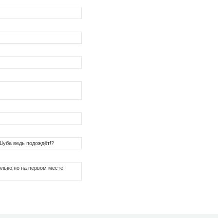
. Шуба ведь подождёт!?
олько,но на первом месте