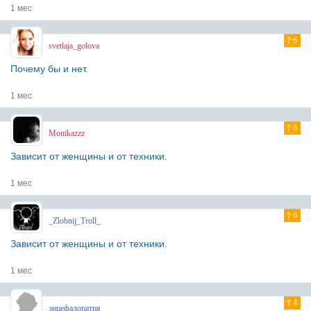
1 мес
6
svetlaja_golova
Почему бы и нет.
1 мес
6
Monikazzz
Зависит от женщины и от техники.
1 мес
6
_Zlobnij_Troll_
Зависит от женщины и от техники.
1 мес
4
энцефалопатия