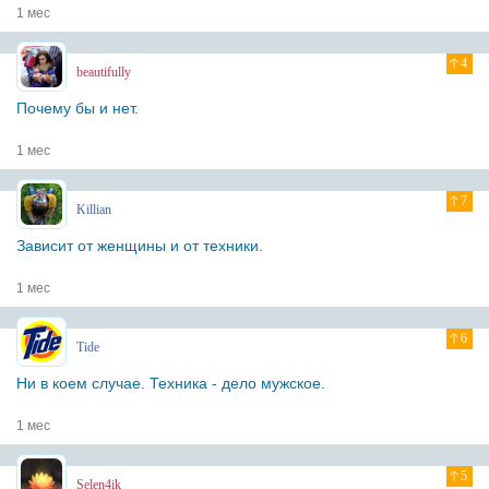
1 мес
4
beautifully
Почему бы и нет.
1 мес
7
Killian
Зависит от женщины и от техники.
1 мес
6
Tide
Ни в коем случае. Техника - дело мужское.
1 мес
5
Selen4ik