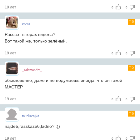
19 лет
0
0
6
vacca
Рассвет в горах видела?
Вот такой же, только зелёный.
19 лет
0
0
5
_salamandra_
обыкновенно, даже и не подумаешь иногда, что он такой
МАСТЕР
19 лет
0
0
6
murlizenjka
najde6,rasskaze6,ladno? :))
19 лет
0
0