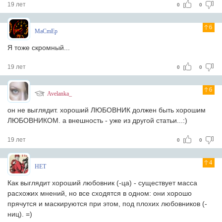
19 лет
0
0
6
MaCmEp
Я тоже скромный...
19 лет
0
0
6
Avelanka_
он не выглядит. хороший ЛЮБОВНИК должен быть хорошим
ЛЮБОВНИКОМ. а внешность - уже из другой статьи...:)
19 лет
0
0
4
HET
Как выглядит хороший любовник (-ца) - существует масса
расхожих мнений, но все сходятся в одном: они хорошо
прячутся и маскируются при этом, под плохих любовников (-
ниц). =)