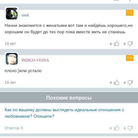
5
tutuk
Начни знакомится с женатыми вот там и найдёшь хорошего,но
хорошим он будет до тех пор пока вместе жить не станешь.
19 лет
0
0
6
INDIGO-VESNA
плохо:)или устало
19 лет
0
0
Похожие вопросы
Как по вашему должны выглядеть идеальные отношения с
любовником? Опишите?
Ответов:
8
0
2