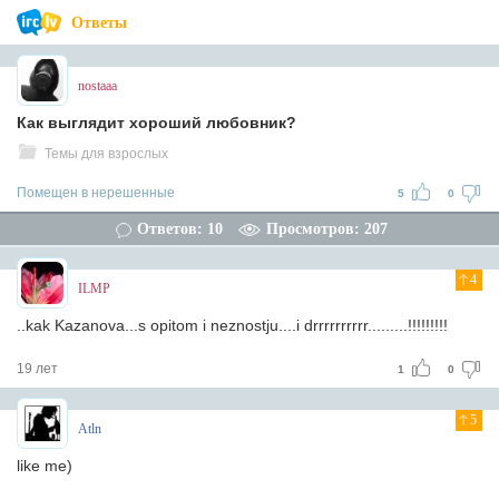
Ответы
nostaaa
Как выглядит хороший любовник?
Темы для взрослых
Помещен в нерешенные
5
0
Ответов: 10
Просмотров: 207
4
ILMP
..kak Kazanova...s opitom i neznostju....i drrrrrrrrrr.........!!!!!!!!!
19 лет
1
0
5
Atln
like me)