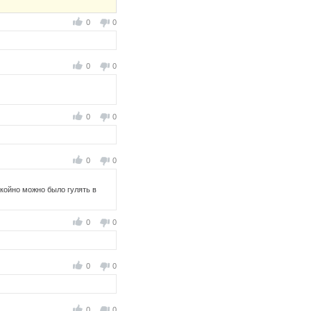
0
0
0
0
0
0
0
0
окойно можно было гулять в
0
0
0
0
0
0