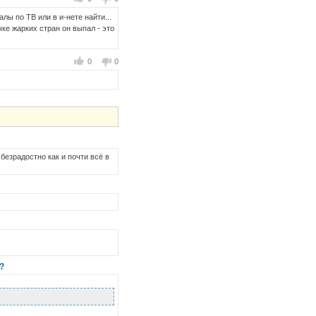
лы по ТВ или в и-нете найти...
чке жарких стран он выпал - это
0
0
безрадостно как и почти всё в
?