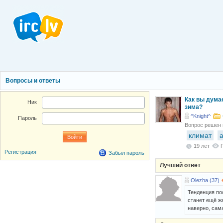
Вопросы и ответы
Как вы дума
Ник
зима?
^Knight^
Пароль
Вопрос решен
климат
19 лет
Регистрация
Забыл пароль
Лучший ответ
Olezha (37)
Тенденция по
станет ещё жа
наверно, сам