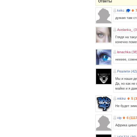
Ответы
kekc
думаю там ст
Avelanka_ (3
Глядя на таку
конечно поме
lenachka (38
неееее, сомн
Реалити (42)
Мы и наши де
Да, но как не
майке и я даж
mklnz
5 (
Не будет зимы
vip
6 (111
Африка циви