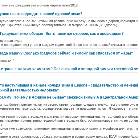
то-очень холодная зима-очень жаркое лето-2012
лучше всего подходит к нашей суровой зиме?
упил Michelin X-Ice Xi2. Отличная резина, ещё ни разу не вынесло с дороги,несмотря н
оде. Единственный минус-расход топлива 18 литров на 100 км(3.0 дизель)
 Грядущая зима обещает быть такой же суровой, как и прошедшая?
 суровая зима!
а и последние годы у нас с каждым годом, всё более континентальный климат становит
егда жара?? Сколько градусов сейчас и зимой? Как спасаться от жары?
просах! *
в стране с жарким климатом? Без снежной и холодной зимы и тоскливой о
то наступившая в начале ноября зима в Европе - свидетельство изменени
нной деятельностью человека?
амму! Почему в Африке не бывает снежной зимы? А в Центральной Аме
ем под более прямым углом на землю светит солнце, следовательно, тем сильнее оно 
 меняется температура, т.к. солнце весь год светит под одним углом. Я надеюсь, ты з
се тепло и сухо, в воздухе мало влаги и высокая температура, нет условий для образ
нь и влажно и очень тепло, водяной пар в воздухе быстро конденсируется, но не успе
ть.
поясе уже возможны понижения температуры в высоких слоях атмосферы для того, что
ко.
овном в экваториальном, субэкваториальном и тропическом поясах. ЮАР и север Афр