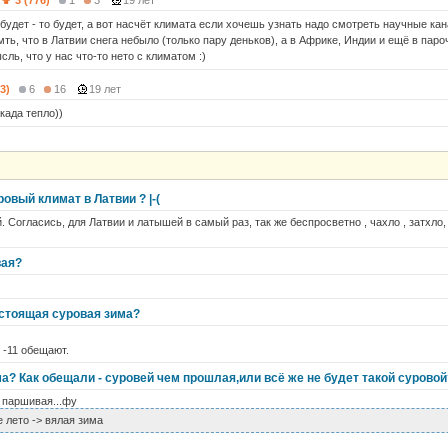
3 (776)
1
3
19 лет
будет - то будет, а вот насчёт климата если хочешь узнать надо смотреть научные кана
ть, что в Латвии снега небыло (только пару деньков), а в Африке, Индии и ещё в паро
сль, что у нас что-то нето с климатом :)
3)
6
16
19 лет
када тепло))
овый климат в Латвии ? |-(
 Согласись, для Латвии и латышей в самый раз, так же беспросветно , чахло , затхло, 
вая?
астоящая суровая зима?
 -11 обещают.
ма? Как обещали - суровей чем прошлая,или всё же не будет такой суровой
ь паршивая...фу
е лето -> вялая зима