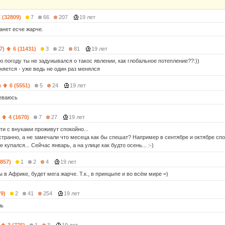
7 (32809)
7
66
207
19 лет
анет есче жарче.
7)
6 (11431)
3
22
81
19 лет
ю погоду ты не задуиывался о такос явлении, как глобальное потепление??:))
няется - уже ведь не один раз менялся
)
6 (5551)
5
24
19 лет
еваюсь
4 (1670)
7
27
19 лет
ти с внуками проживут спокойно...
 странно, а не замечали что месеца как бы спешат? Например в сентябре и октябре сп
е купался... Сейчас январь, а на улице как будто осень... :-)
3857)
1
2
4
19 лет
 в Африке, будет мега жарче. Т.к., в принцыпе и во всём мире =)
79)
2
41
254
19 лет
ль