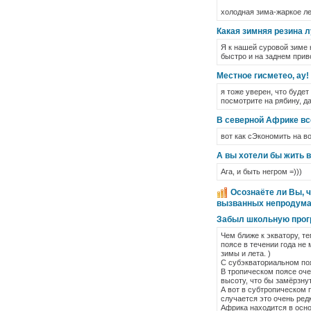
холодная зима-жаркое ле
Какая зимняя резина 
Я к нашей суровой зиме к
быстро и на заднем прив
Местное гисметео, ау!
я тоже уверен, что будет
посмотрите на рябину, д
В северной Африке вс
вот как сЭкономить на во
А вы хотели бы жить 
Ага, и быть негром =)))
Осознаёте ли Вы, ч
вызванных непродума
Забыл школьную прогр
Чем ближе к экватору, т
поясе в течении года не
зимы и лета. )
С субэкваториальном поя
В тропическом поясе оче
высоту, что бы замёрзну
А вот в субтропическом 
случается это очень ред
Африка находится в осн