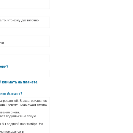
а то, что езжу достаточно
ся!
сени?
й климата на планете,
рике бывает?
нагревает её. В экваториальном
наешь почему происходит смена
ования снега.
вает подняться на такую
 бы водяной пар замёрз. Но
ики находятся в