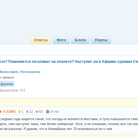
Ответы
Фото
Блоги
Перлы
ете? Поменяется ли климат на планете? Наступит ли в Африке суровая С
Философия, Непознанное
 и
закрыт
.
африка
Просмотров: 572
6 (5386)
1
22
68
19 лет
следние годы видится такая, что погода не меняется местами, а тупо повышается тем
рче, чем наступит зима, тем более сибирская. Хотя, я не понимаю, почему все так па
ая актуальная. Я думаю, что в ближайшие лет 70 волноватсья не о чем.