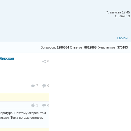
7. августа 17:45
Онлайн: 3
Latviski
Вопросов:
1280364
Ответов:
8812895
, Участников:
370183
ибирская
Поделиться
0
7
0
1
0
пература. Поэтому скорее, там
никуют. Тема погоды сегодня,