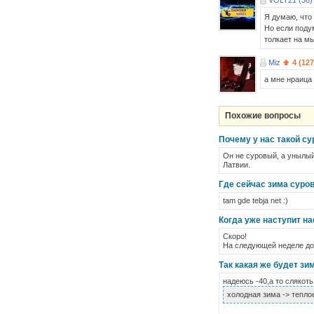
VOLT21 (36)
Я думаю, что 
Но если подум
толкает на мы
Miz
4 (127
а мне нраица 
Похожие вопросы
Почему у нас такой сур
Он не суровый, а унылый.
Латвии.
Где сейчас зима суро
tam gde tebja net :)
Когда уже наступит н
Скоро!
На следующей неделе до
Так какая же будет зи
надеюсь -40,а то слякот
холодная зима -> тепло