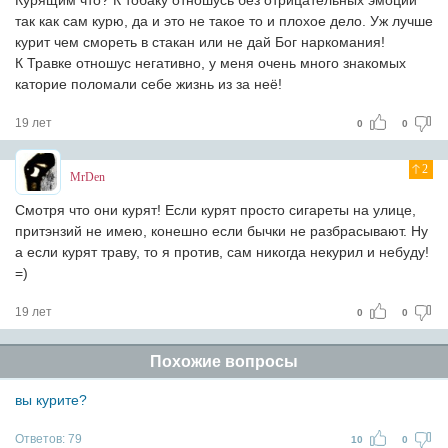
Курящим что? К тобаку отношусь без отрицательных эмоций
так как сам курю, да и это не такое то и плохое дело. Уж лучше
курит чем смореть в стакан или не дай Бог наркомания!
К Травке отношус негативно, у меня очень много знакомых
каторие поломали себе жизнь из за неё!
19 лет
0
0
2
MrDen
Смотря что они курят! Если курят просто сигареты на улице,
притэнзий не имею, конешно если бычки не разбрасывают. Ну
а если курят траву, то я против, сам никогда некурил и небуду!
=)
19 лет
0
0
Похожие вопросы
вы курите?
Ответов:
79
10
0