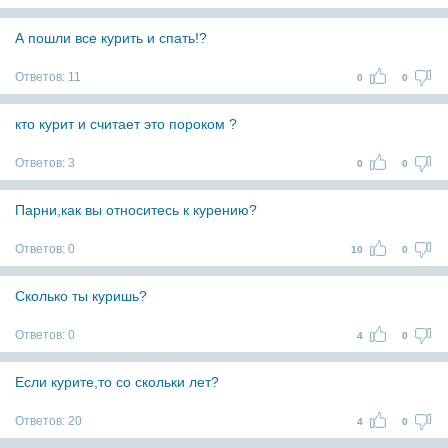
А пошли все курить и спать!?
Ответов:
11
0
0
кто курит и считает это пороком ?
Ответов:
3
0
0
Парни,как вы относитесь к курению?
Ответов:
0
10
0
Сколько ты куришь?
Ответов:
0
4
0
Если курите,то со скольки лет?
Ответов:
20
4
0