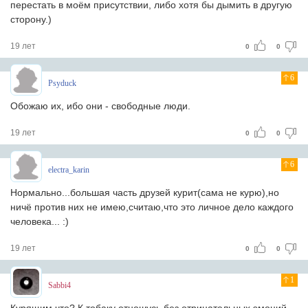
перестать в моём присутствии, либо хотя бы дымить в другую
сторону.)
19 лет
0
0
6
Psyduck
Обожаю их, ибо они - свободные люди.
19 лет
0
0
6
electra_karin
Нормально...большая часть друзей курит(сама не курю),но
ничё против них не имею,считаю,что это личное дело каждого
человека... :)
19 лет
0
0
1
Sabbi4