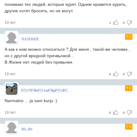
понимаю тех людей, которые курят. Одним нравится курить,
другие хотят бросить, но не могут.
19 лет
1
0
5
NASISHJE
А как к ним можно относиться ? Для меня , такой-же человек ,
но с другой вредной причвычкой...
В Жизне нет людей без привычек.
19 лет
0
0
3
11T8e11m8p11l8a11r8^
Narmalno ... ja sam kurju :)
19 лет
0
0
6
life_life