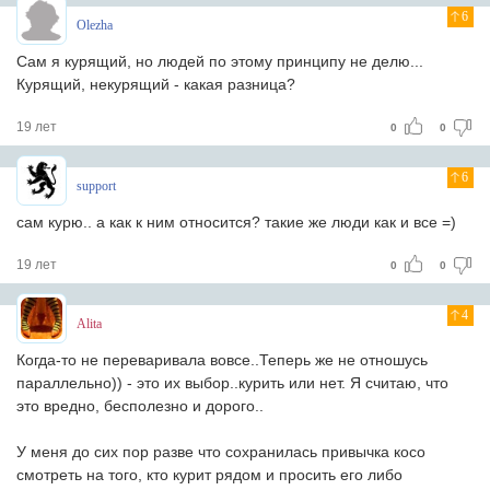
6
Olezha
Сам я курящий, но людей по этому принципу не делю...
Курящий, некурящий - какая разница?
19 лет
0
0
6
support
сам курю.. а как к ним относится? такие же люди как и все =)
19 лет
0
0
4
Alita
Когда-то не переваривала вовсе..Теперь же не отношусь
параллельно)) - это их выбор..курить или нет. Я считаю, что
это вредно, бесполезно и дорого..
У меня до сих пор разве что сохранилась привычка косо
смотреть на того, кто курит рядом и просить его либо