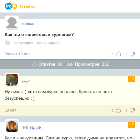
Ответы
audition
Как вы относитесь к курящим?
Философия, Непознанное
Закрыт 19 лет
0
0
Ответов: 18
Просмотров: 232
3
exec^
Ну никак :) хотя сам курю, пытаюсь бросать но пока
безуспешно : )
19 лет
0
0
7
FighteR
Как и к некурящим. Сам не курю, запах дыма не нравится, но