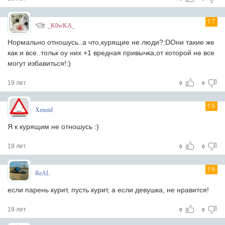
7
_K0wKA_
Нормально отношусь..а что,куpящие не люди?:DОни такие же
как и все..тольк оу них +1 вредная привычка,от которой не все
могут избавиться!:)
19 лет
0
0
6
Xenoid
Я к курящим не отношусь :)
19 лет
0
0
6
ReAL
если парень курит, пусть курит, а если девушка, не нравится!
19 лет
0
0