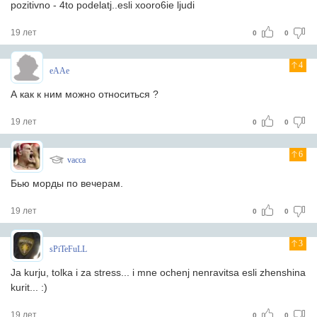
pozitivno - 4to podelatj..esli xooro6ie ljudi
19 лет
0
0
4
eAAe
А как к ним можно относиться ?
19 лет
0
0
6
vacca
Бью морды по вечерам.
19 лет
0
0
3
sPiTeFuLL
Ja kurju, tolka i za stress... i mne ochenj nenravitsa esli zhenshina
kurit... :)
19 лет
0
0