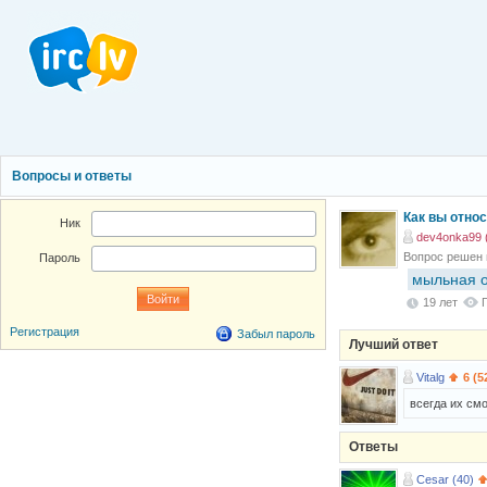
Вопросы и ответы
Как вы отно
Ник
dev4onka99 
Вопрос решен
Пароль
мыльная 
19 лет
Регистрация
Забыл пароль
Лучший ответ
Vitalg
6 (5
всегда их смот
Ответы
Cesar (40)