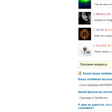
Так же как и 
Mifo4ka (35)
terpetj ne mogu
VoF4ik
6 
telek ne smotr
Zuzi (51)
Пены много, 
Похожие вопросы
Какая ваша любима
Ваша любимая мыльн
Санта Барбара ФОРЕВЕР!
Какой фильм вы посмо
Однажды в ЛасВегасе
А вам не кажется, чт
сопливое?