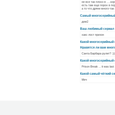
не все так плохо в .....ко
есть там еще порох в пор
а то что дряни много-так
Самый многосерийный
дом2
Ваш любимый сериал 
хакс лост призон
Какой многосерийный 
Нравятся ли вам мног
Санта Барбара рулит? :))
Какой многосерийный
Prison Break ... it was last .
Какой самый чёткий 
Меч