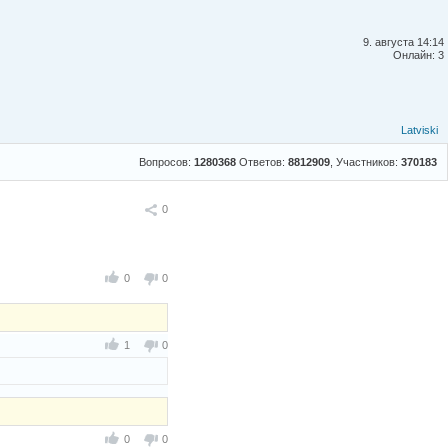
9. августа 14:14
Онлайн: 3
Latviski
Вопросов:
1280368
Ответов:
8812909
, Участников:
370183
Поделиться
0
0
0
1
0
0
0