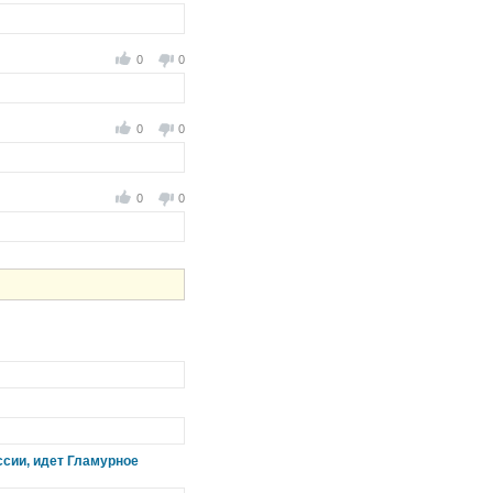
0
0
0
0
0
0
ссии, идет Гламурное