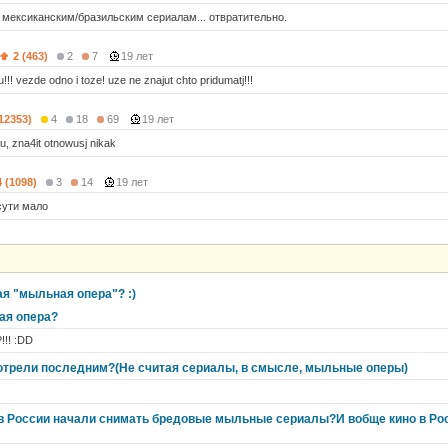
к мексиканским/бразильским сериалам... отвратительно.
2 (463)
2
7
19 лет
!!! vezde odno i toze! uze ne znajut chto pridumatj!!!
(12353)
4
18
69
19 лет
ju, zna4it otnowusj nikak
4 (1098)
3
14
19 лет
сути мало
я "мыльная опера"? :)
ая опера?
!! :DD
трели последним?(Не считая сериалы, в смысле, мыльные оперы)
о в России начали снимать бредовые мыльные сериалы?И вобще кино в Ро