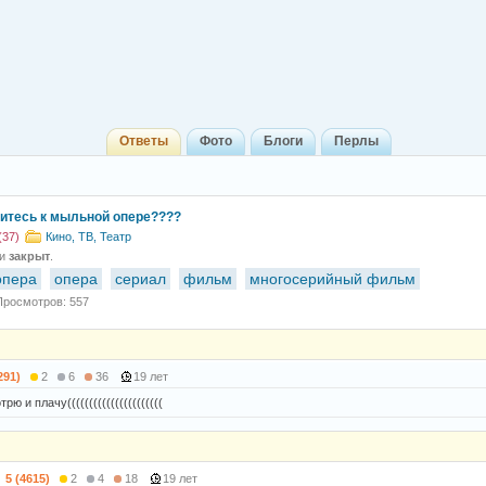
Ответы
Фото
Блоги
Перлы
ситесь к мыльной опере????
(37)
Кино, ТВ, Театр
 и
закрыт
.
опера
опера
сериал
фильм
многосерийный фильм
Просмотров: 557
291)
2
6
36
19 лет
рю и плачу((((((((((((((((((((((
5 (4615)
2
4
18
19 лет