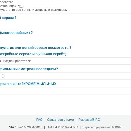
ролевстве...
оховницах..:))))
 кушать-то все хотят...и артисты и режиссеры...
 сериал?
(многосерийных) ?
мультик или легкий сериал посмотреть ?
осерийные сериалы? (200-400 серий?)
) ниет,не нравятся :Р
 фильм вы смотрели последним?
. ))
сериал знаете?КРОМЕ МЫЛЬНЫХ!
|
FAQ
|
Связаться с нами
|
Реклама@IRC
SIA "Enio" © 2004-2013 | Build: 4.20210904.667 | Зарегистрировано: 480046