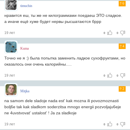
6
timuchin
нравится еш, ты же не килограммами поедаеш ЭТО сладкое.
а иначе ещё хуже будет нервы рысшатаются бррр
19 лет
0
0
4
Kuma
Точно не я :) была попытка заменить ладкое сухофруктами, но
оказалось они очень калорийны.....
19 лет
0
0
2
Mitjka
na samom dele sladoje nada est' kak mozna ili povozmoznasti
bolj6e tak kak sladkom soderzitsa mnogo energii pozvoljaju6eje
ne 4uvstvovat' ustalost' ! Ja za sladkoje
19 лет
0
0