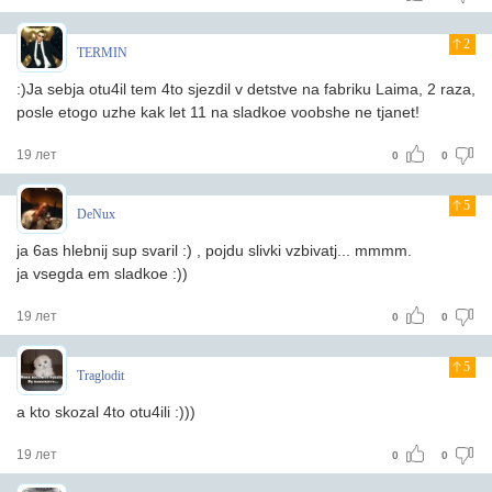
2
TERMIN
:)Ja sebja otu4il tem 4to sjezdil v detstve na fabriku Laima, 2 raza,
posle etogo uzhe kak let 11 na sladkoe voobshe ne tjanet!
19 лет
0
0
5
DeNux
ja 6as hlebnij sup svaril :) , pojdu slivki vzbivatj... mmmm.
ja vsegda em sladkoe :))
19 лет
0
0
5
Traglodit
a kto skozal 4to otu4ili :)))
19 лет
0
0