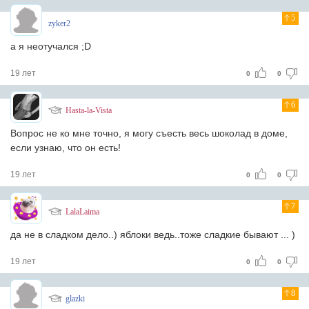
5
zyker2
а я неотучался ;D
19 лет
0
0
6
Hasta-la-Vista
Вопрос не ко мне точно, я могу съесть весь шоколад в доме,
если узнаю, что он есть!
19 лет
0
0
7
LalaLaima
да не в сладком дело..) яблоки ведь..тоже сладкие бывают ... )
19 лет
0
0
8
glazki