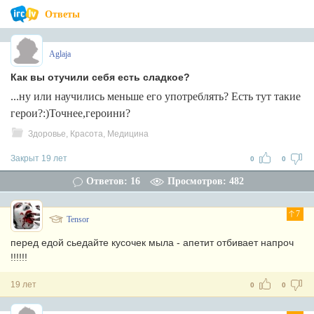
Ответы
Aglaja
Как вы отучили себя есть сладкое?
...ну или научились меньше его употреблять? Есть тут такие
герои?:)Точнее,героини?
Здоровье, Красота, Медицина
Закрыт 19 лет
0
0
Ответов: 16
Просмотров: 482
7
Tensor
перед едой сьедайте кусочек мыла - апетит отбивает напроч
!!!!!!
19 лет
0
0