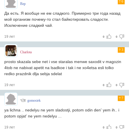
6
Bzp
Да есть. Я вообще не ем сладкого. Примерно три года назад
мой организм почему-то стал байкотировать сладости.
Исключение сладкий чай.
19 лет
0
0
3
Charlota
prosto skazala sebe net i vse staralas menwe saxodit v magozin
4tob ne nabivat apetit na lsadkoe i tak i ne xo4etsa esli tolko
redko prazdnik dlja sebja sdelat
19 лет
0
0
7
gomosiek
ya lichna .. nedelyu ne yem sladostji, potom odin den' yem ih.. i
potom opjat' ne yem nedelyu ...
19 лет
0
0