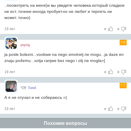
..посмотреть на меня)и вы увидите человека.который сладкое
не ест..точнее-иногда пробует.но не любит и терпеть не
может..точно)
19 лет
0
0
4
pupsig
ja posle bolezni...voobwe na nego smotretj ne mogu...ja daze en
znaju po4emu...xotja ranjwe bez nego i zitj ne mogla=]
19 лет
0
0
7
Tumil
А я не отучал и не собераюсь =)
19 лет
0
0
Похожие вопросы