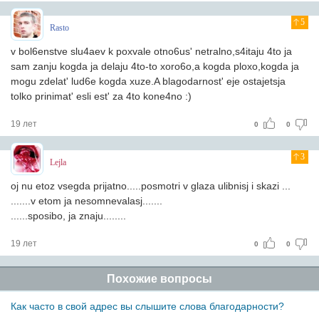
5
Rasto
v bol6enstve slu4aev k poxvale otno6us' netralno,s4itaju 4to ja
sam zanju kogda ja delaju 4to-to xoro6o,a kogda ploxo,kogda ja
mogu zdelat' lud6e kogda xuze.A blagodarnost' eje ostajetsja
tolko prinimat' esli est' za 4to kone4no :)
19 лет
0
0
3
Lejla
oj nu etoz vsegda prijatno.....posmotri v glaza ulibnisj i skazi ...
.......v etom ja nesomnevalasj.......
......sposibo, ja znaju........
19 лет
0
0
Похожие вопросы
Как часто в свой адрес вы слышите слова благодарности?