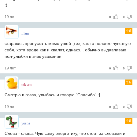
:)
19 лет
0
0
6
Flam
стараюсь пропускать мимо ушей :) хз, как то неловко чувствую
себя, хотя вроде как и хвалят, однако... обычно выдавливаю
пол-улыбки в знак уважения
19 лет
0
0
6
utk-am
Смотрю в глаза, улыбась и говорю "Спасибо" :]
19 лет
0
0
6
yosha
Слова - слова. Чую саму энергетику, что стоит за словами и