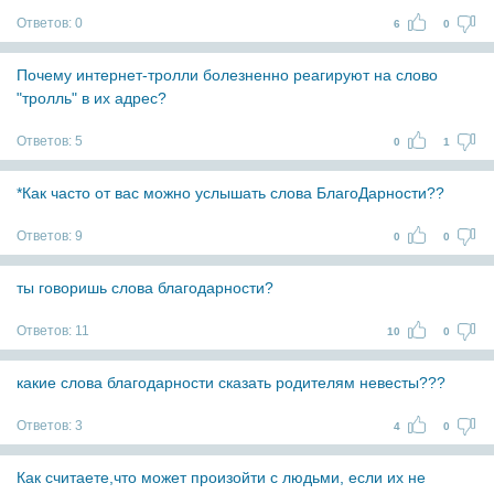
Ответов:
0
6
0
Почему интернет-тролли болезненно реагируют на слово
"тролль" в их адрес?
Ответов:
5
0
1
*Как часто от вас можно услышать слова БлагоДарности??
Ответов:
9
0
0
ты говоришь слова благодарности?
Ответов:
11
10
0
какие слова благодарности сказать родителям невесты???
Ответов:
3
4
0
Как считаете,что может произойти с людьми, если их не