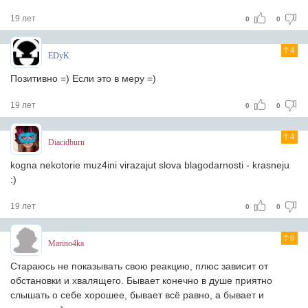
19 лет
0
0
4
EDyK
Позитивно =) Если это в меру =)
19 лет
0
0
4
Diacidburn
kogna nekotorie muz4ini virazajut slova blagodarnosti - krasneju
:)
19 лет
0
0
6
Marino4ka
Стараюсь не показывать свою реакцию, плюс зависит от
обстановки и хвалящего. Бывает конечно в душе приятно
слышать о себе хорошее, бывает всё равно, а бывает и