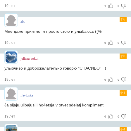
19 лет
1
0
6
abc
Мне даже приятно, я просто стою и улыбаюсь ((%
19 лет
0
0
6
juliana-sokol
улыбчиво и доброжелательно говорю "СПАСИБО" =)
19 лет
0
0
1
Pavluska
Ja sijaju,ulibajusj i ho4etsja v otvet sdelatj kompliment
19 лет
0
0
6