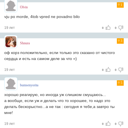
1
Olvin
vju po morde, 4tob vpred ne povadno bilo
19 лет
0
0
3
Shnura
оф корз положительно, если только это сказано от чистого
сердца и есть на самом деле за что =)
19 лет
0
0
5
bumsenyorita
хорошо реагирую, но иногда уж слишком смущаюсь...
а вообще, если уж и делать что то хорошее, то надо это
делать бескорыстно...а не так : сегодня я тебе,а завтро ты
мне!
19 лет
0
0