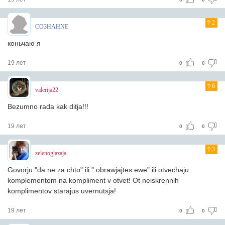
2
CO3HAHNE
коньчаю я
19 лет
0
0
6
valerija22
Bezumno rada kak ditja!!!
19 лет
0
0
3
zelenoglazaja
Govorju "da ne za chto" ili " obrawjajtes ewe" ili otvechaju
komplementom na kompliment v otvet! Ot neiskrennih
komplimentov starajus uvernutsja!
19 лет
0
0