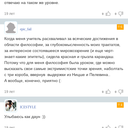
отвечаю на таком же уровне.
19 лет
0
0
6
epic_fail
Когда меня учитель расхваливал за всяческие достижения в
области философии, за глубокомысленность моих трактатов,
за интересное состоявшееся мировоззрение (и еще черт-
знает-какие эпитеты), сидела красная и грызла карандаш.
Потому что для меня философия была уроком, где можно
высказать свои самые экстримистские точки зрения, наболтать
с три короба, ввернув выдержки из Ницше и Пелевина..
А вообще, конечно, приятно (:
19 лет
0
0
4
ICESTYLE
Улыбаюсь как даун :))
19 лет
0
0