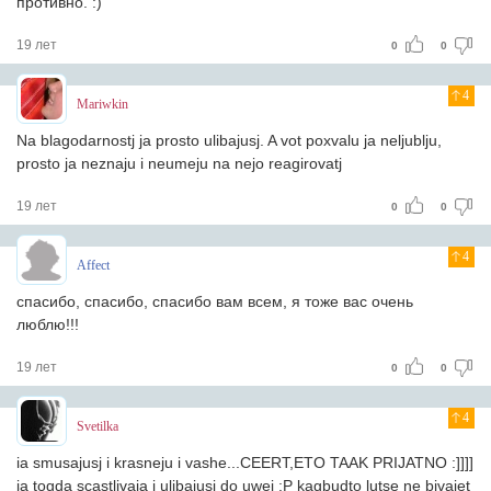
противно. :)
19 лет
0
0
4
Mariwkin
Na blagodarnostj ja prosto ulibajusj. A vot poxvalu ja neljublju,
prosto ja neznaju i neumeju na nejo reagirovatj
19 лет
0
0
4
Affect
спасибо, спасибо, спасибо вам всем, я тоже вас очень
люблю!!!
19 лет
0
0
4
Svetilka
ia smusajusj i krasneju i vashe...CEERT,ETO TAAK PRIJATNO :]]]]
ia togda scastlivaja i ulibajusj do uwej :P kagbudto lutse ne bivajet